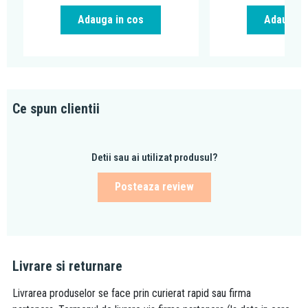
Adauga in cos
Adauga i
Ce spun clientii
Detii sau ai utilizat produsul?
Posteaza review
Livrare si returnare
Livrarea produselor se face prin curierat rapid sau firma