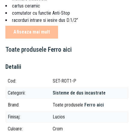
cartus ceramic
comutator cu functie Anti-Stop
racorduri intrare si iesire dus D.1/2”
Afiseaza mai mult
Set duș
cap dus-rotund rainfall ø 20 cm
Toate produsele
Ferro
aici
brat dus de 30 cm
FerroEasyClean- sistem de indepartare usoara a depunerilor
de calcar
Detalii
articulatie sferica pentru reglaj unghi cap dus
para dus-rotunda ø 97 mm cu 3 functii: ploaie, masaj si mixt
Cod
SET-ROT1-P
furtun flexibil cu impletitura metalica de 150 cm
Categorii
Sisteme de dus incastrate
racord para dus mobila D.1/2”, cu suport para dus-integrat
Brand
Toate produsele
Ferro aici
culoare: crom
Finisaj
Lucios
Culoare
Crom
Acest set de duș încastrat de la Ferro este o soluție elegantă și