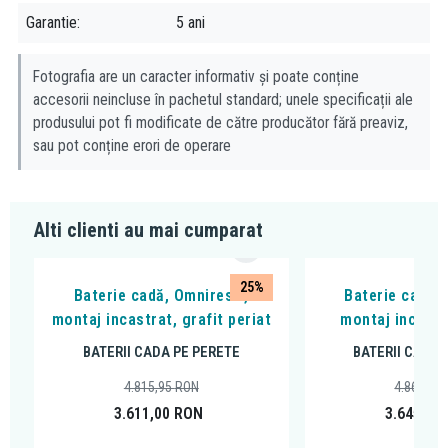
modernă pentru orice baie. Acesta oferă o experiență de duș
Garantie
5 ani
relaxantă și revigorantă, datorită celor două funcții ale sale: ploaie
și masaj.
Fotografia are un caracter informativ și poate conține
Avantaje:
accesorii neincluse în pachetul standard; unele specificații ale
produsului pot fi modificate de către producător fără preaviz,
Două funcții pentru o experiență de duș relaxantă și
sau pot conține erori de operare
revigorantă
Materiale durabile și rezistente la rugină
Sistem de curățare ușoară
Alti clienti au mai cumparat
Furtun de duș flexibil
25%
Baterie cadă, Omnires Y,
Baterie cadă, 
montaj incastrat, grafit periat
montaj incastr
BATERII CADA PE PERETE
BATERII CADA 
4.815,95
RON
4.860,36
3.611,00
RON
3.645,00