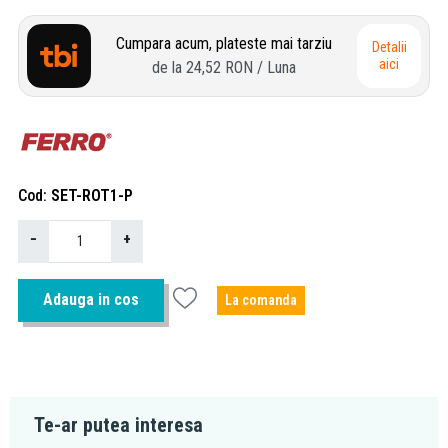
Cumpara acum, plateste mai tarziu
Detalii
aici
de la
24,52 RON
/ Luna
Cod
SET-ROT1-P
−
+
Adauga in cos
La comanda
Te-ar putea interesa