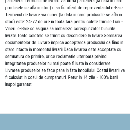
partenera. Termenul de livrare via firma partenera (la data in care
produsele se afla in stoc) o sa fie oferit de reprezentantul e-Baie.
Termenul de livrare via curier (la data in care produsele se afla in
stoc) este: 24-72 de ore in toata tara pentru colete trimise Luni -
Vineri. e-Baie se asigura sa ambaleze corespunzator bunurile
livrate.Toate coletele se trimit cu deschidere la livrare.Semnarea
documentelor de Livrare implica acceptarea produsului ca fiind in
stare intacta in momentul livrarii.Daca livrarea este acceptata cu
semnatura de primire, orice reclamatie ulterioara privind
integritatea produselor nu mai poate fi luata in considerare.
Livrarea produselor se face pana in fata imobilului. Costul livrarii va
fi calculat in cosul de cumparaturi. Retur in 14 zile - 100% banii
inapoi garantat