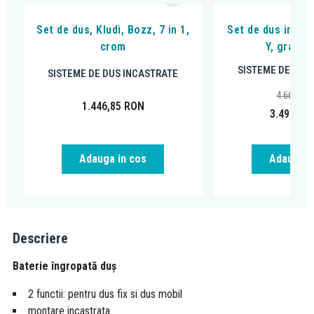
Set de dus, Kludi, Bozz, 7 in 1,
Set de dus incas
crom
Y, grafit 
SISTEME DE DUS
SISTEME DE DUS INCASTRATE
4.663,66
1.446,85
RON
3.497,00
Adauga in cos
Adauga i
Descriere
Baterie îngropată duș
2 functii: pentru dus fix si dus mobil
montare incastrata