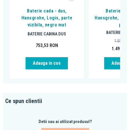
Baterie cada - dus,
Baterie cad
Hansgrohe, Logis, parte
Hansgrohe, DuoT
vizibila, negru mat
peria
BATERIE CAB
BATERIE CABINA DUS
1.556,14
753,53
RON
1.498,95
Adauga in cos
Adauga i
Ce spun clientii
Detii sau ai utilizat produsul?