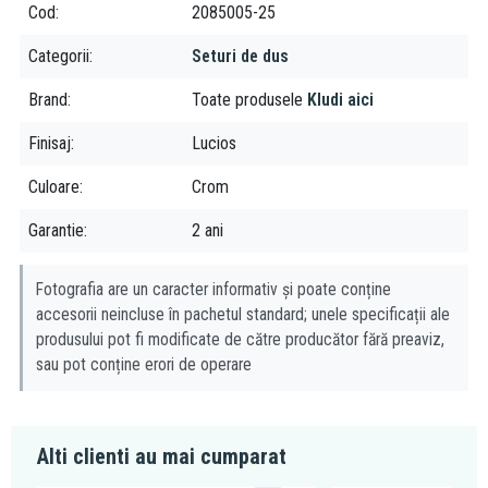
Cod
2085005-25
Avantaje:
Categorii
Seturi de dus
Design modern și elegant
Furtun de duș flexibil și rezistent
Brand
Toate produsele
Kludi aici
Suport de duș ușor de montat
Finisaj
Lucios
Concluzie:
Culoare
Crom
Setul de duș Kludi Nova Fonte, 1S, cu suport de pară și furtun,
Garantie
2 ani
crom, este o alegere excelentă pentru cei care își doresc un set
complet și de înaltă calitate.
Fotografia are un caracter informativ și poate conține
accesorii neincluse în pachetul standard; unele specificații ale
produsului pot fi modificate de către producător fără preaviz,
sau pot conține erori de operare
Alti clienti au mai cumparat