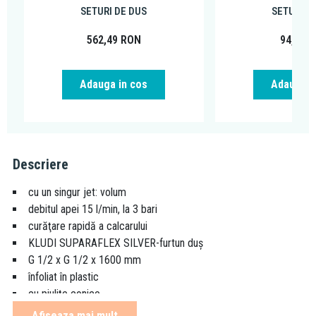
SETURI DE DUS
SETURI D
562,49
RON
94,49
R
Adauga in cos
Adauga i
Descriere
cu un singur jet: volum
debitul apei 15 l/min, la 3 bari
curăţare rapidă a calcarului
KLUDI SUPARAFLEX SILVER-furtun duş
G 1/2 x G 1/2 x 1600 mm
înfoliat în plastic
cu piuliţe conice
suport fix pentru duş de perete
Afiseaza mai mult