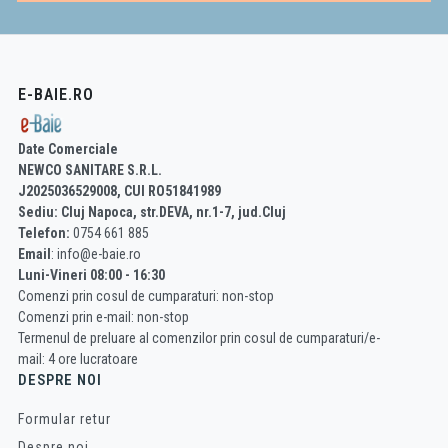
E-BAIE.RO
Date Comerciale
NEWCO SANITARE S.R.L.
J2025036529008, CUI RO51841989
Sediu: Cluj Napoca, str.DEVA, nr.1-7, jud.Cluj
Telefon:
0754 661 885
Email
: info@e-baie.ro
Luni-Vineri 08:00 - 16:30
Comenzi prin cosul de cumparaturi: non-stop
Comenzi prin e-mail: non-stop
Termenul de preluare al comenzilor prin cosul de cumparaturi/e-
mail: 4 ore lucratoare
DESPRE NOI
Formular retur
Despre noi