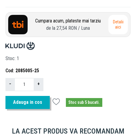
Cumpara acum, plateste mai tarziu
Detalii
aici
de la
27,54 RON
/ Luna
Stoc
1
Cod
2085005-25
−
+
Adauga in cos
Stoc sub 5 bucati.
LA ACEST PRODUS VA RECOMANDAM