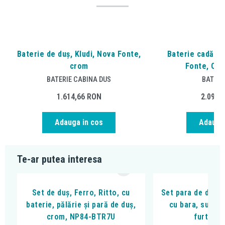
Baterie de duș, Kludi, Nova Fonte,
Baterie cadă - d
crom
Fonte, Cla
BATERIE CABINA DUS
BATERI
1.614,66
RON
2.098,
Adauga in cos
Adauga 
Te-ar putea interesa
Set de duș, Ferro, Ritto, cu
Set para de dus, 
baterie, pălărie și pară de duș,
cu bara, suport
crom, NP84-BTR7U
furtun, 