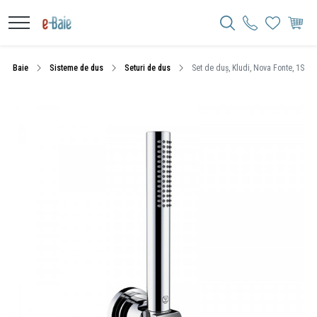
Baie
Sisteme de dus
Seturi de dus
Set de duș, Kludi, Nova Fonte, 1S, cu