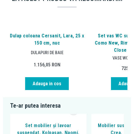
Dulap coloana Cersanit, Lara, 25 x
Set vas WC susp
150 cm, nuc
Como New, Rimles
Close si 
DULAPURI DE BAIE
VASE WC S
1.156,05
RON
725,3
Adauga in cos
Adauga 
Te-ar putea interesa
Set mobilier și lavoar
Mobilier suspend
suspendat, Kolpasan, Naomi,
Crea, 100 