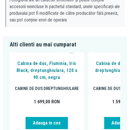
accesorii neincluse în pachetul standard; unele specificații ale
produsului pot fi modificate de către producător fără preaviz,
sau pot conține erori de operare
Alti clienti au mai cumparat
Cabina de dus, Fluminia, Iris
Cabina de dus Fl
Black, dreptunghiulara, 120 x
dreptunghiulara 
90 cm, negru
cro
CABINE DE DUS DREPTUNGHIULARE
CABINE DE DUS DR
1.699,00
RON
1.590,00
Adauga in cos
Adauga i