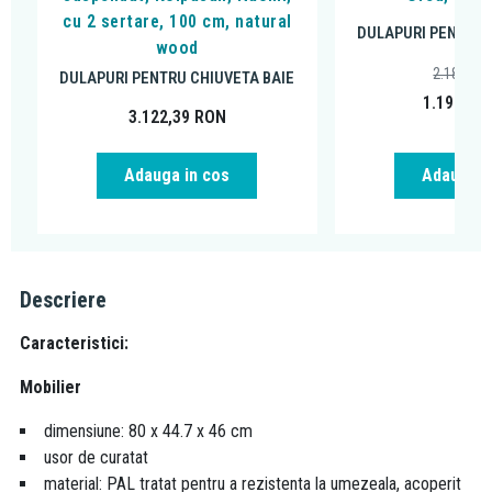
cu 2 sertare, 100 cm, natural
DULAPURI PENTRU 
wood
2.181,95
DULAPURI PENTRU CHIUVETA BAIE
1.199,00
3.122,39
RON
Adauga in cos
Adauga i
Descriere
Caracteristici:
Mobilier
dimensiune: 80 x 44.7 x 46 cm
usor de curatat
material: PAL tratat pentru a rezistenta la umezeala, acoperit