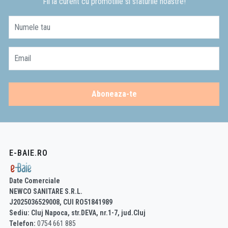
Fii la curent cu promotiile si sfaturile noastre!
Numele tau
Email
Aboneaza-te
E-BAIE.RO
Date Comerciale
NEWCO SANITARE S.R.L.
J2025036529008, CUI RO51841989
Sediu: Cluj Napoca, str.DEVA, nr.1-7, jud.Cluj
Telefon:
0754 661 885