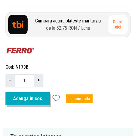
Cumpara acum, plateste mai tarziu
Detalii
aici
de la
52,75 RON
/ Luna
Cod
N170B
−
+
Adauga in cos
La comanda