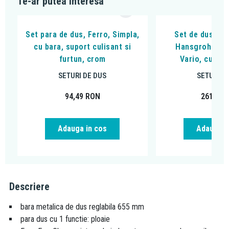
Te-ar putea interesa
Set para de dus, Ferro, Simpla,
Set de dus cu 
cu bara, suport culisant si
Hansgrohe, Ve
furtun, crom
Vario, cu fur
SETURI DE DUS
SETURI D
94,49
RON
261,00
Adauga in cos
Adauga i
Descriere
bara metalica de dus reglabila 655 mm
para dus cu 1 functie: ploaie