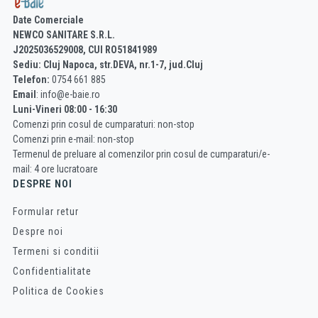
Date Comerciale
NEWCO SANITARE S.R.L.
J2025036529008, CUI RO51841989
Sediu: Cluj Napoca, str.DEVA, nr.1-7, jud.Cluj
Telefon:
0754 661 885
Email
: info@e-baie.ro
Luni-Vineri 08:00 - 16:30
Comenzi prin cosul de cumparaturi: non-stop
Comenzi prin e-mail: non-stop
Termenul de preluare al comenzilor prin cosul de cumparaturi/e-
mail: 4 ore lucratoare
DESPRE NOI
Formular retur
Despre noi
Termeni si conditii
Confidentialitate
Politica de Cookies