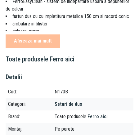
FerroEasyClean - sistem de indepartare usoara a depunerilor
de calcar
furtun dus cu cu impletitura metalica 150 cm si racord conic
ambalare in blister
culoare: crom
finisaj: lucios
Afiseaza mai mult
Despre brand:
Toate produsele
Ferro
aici
Ferro este una dintre cele mai puternice companii producatoare
de accesorii tehnico-sanitare, armaturi si sisteme de incalzire din
Detalii
sud-estul Europei. Fiind prezenta pe piata de mai bine de 20 de
ani, grupul Ferro isi asigura locul prin faptul ca produsele lor
Cod
N170B
vizeaza o calitate excelenta, la preturi accesibile tuturor.
Categorii
Seturi de dus
Brand
Toate produsele
Ferro aici
Montaj
Pe perete