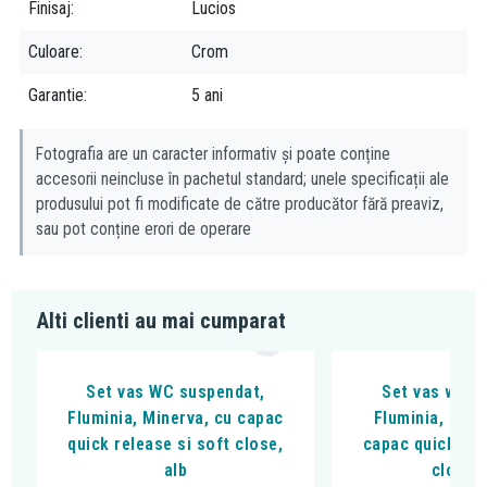
Finisaj
Lucios
Culoare
Crom
Garantie
5 ani
Fotografia are un caracter informativ și poate conține
accesorii neincluse în pachetul standard; unele specificații ale
produsului pot fi modificate de către producător fără preaviz,
sau pot conține erori de operare
Alti clienti au mai cumparat
Set vas WC suspendat,
Set vas wc s
Fluminia, Minerva, cu capac
Fluminia, Clem
quick release si soft close,
capac quick rel
alb
close, 