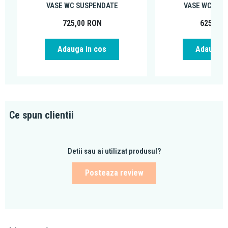
VASE WC SUSPENDATE
VASE WC SUS
725,00
RON
625,00
Adauga in cos
Adauga i
Ce spun clientii
Detii sau ai utilizat produsul?
Posteaza review