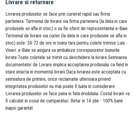
Livrare si returnare
Livrarea produselor se face prin curierat rapid sau firma
partenera. Termenul de livrare via firma partenera (la data in care
produsele se afla in stoc) o sa fie oferit de reprezentantul e-Baie.
Termenul de livrare via curier (la data in care produsele se afla in
stoc) este: 24-72 de ore in toata tara pentru colete trimise Luni -
Vineri. e-Baie se asigura sa ambaleze corespunzator bunurile
livrate.Toate coletele se trimit cu deschidere la livrare.Semnarea
documentelor de Livrare implica acceptarea produsului ca fiind in
stare intacta in momentul livrarii.Daca livrarea este acceptata cu
semnatura de primire, orice reclamatie ulterioara privind
integritatea produselor nu mai poate fi luata in considerare.
Livrarea produselor se face pana in fata imobilului. Costul livrarii va
fi calculat in cosul de cumparaturi. Retur in 14 zile - 100% banii
inapoi garantat