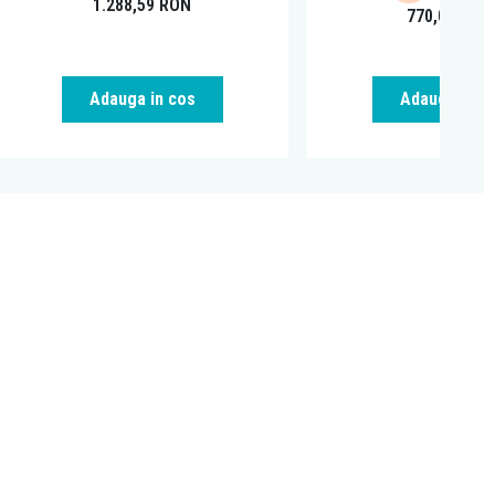
1.288,59
RON
770,00
RON
Adauga in cos
Adauga in c