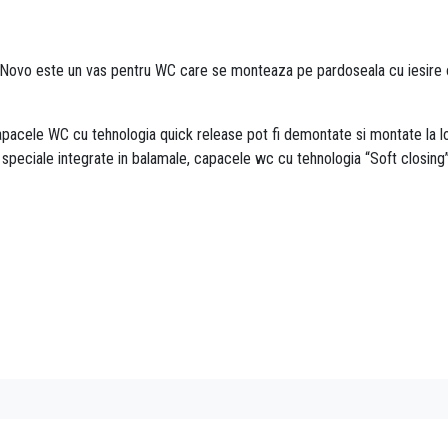
.Novo este un vas pentru WC care se monteaza pe pardoseala cu iesire or
apacele WC cu tehnologia quick release pot fi demontate si montate la lo
speciale integrate in balamale, capacele wc cu tehnologia “Soft closing” 