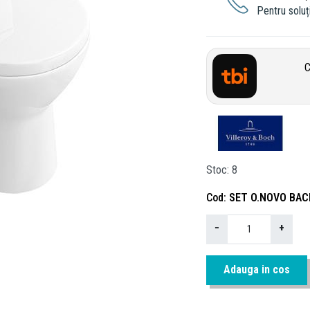
Pentru soluți
C
Stoc
8
Cod
SET O.NOVO BAC
−
+
Adauga in cos