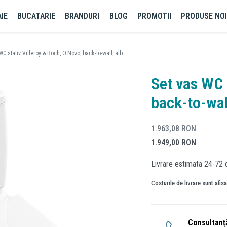
IE
BUCATARIE
BRANDURI
BLOG
PROMOTII
PRODUSE NO
WC stativ Villeroy & Boch, O.Novo, back-to-wall, alb
Set vas WC 
back-to-wal
1.963,08
RON
1.949,00
RON
Livrare estimata 24-72 
Costurile de livrare sunt afis
Consultanț