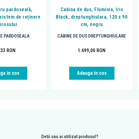
tru pardoseală,
Cabina de dus, Fluminia, Iris
 sistem de reținere
Black, dreptunghiulara, 120 x 90
irosului
cm, negru
DE PARDOSEALA
CABINE DE DUS DREPTUNGHIULARE
,33
RON
1.699,00
RON
ga in cos
Adauga in cos
Detii sau ai utilizat produsul?