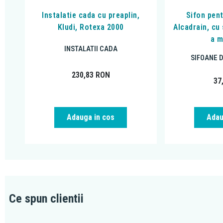
Instalatie cada cu preaplin,
Sifon pen
Kludi, Rotexa 2000
Alcadrain, cu
a m
INSTALATII CADA
SIFOANE 
230,83
RON
37
Adauga in cos
Adau
Ce spun clientii