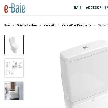
BAIE
ACCESORII BA
Baie
Obiecte Sanitare
Vase WC
Vase WC pe Pardoseala
Set vas 