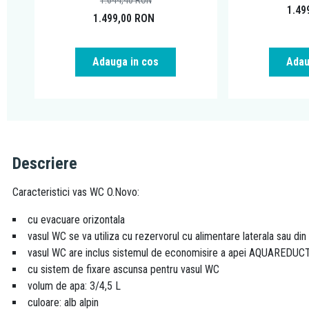
1.644,40
RON
1.49
1.499,00
RON
Adauga in cos
Adau
Descriere
Caracteristici vas WC O.Novo:
cu evacuare orizontala
vasul WC se va utiliza cu rezervorul cu alimentare laterala sau din
vasul WC are inclus sistemul de economisire a apei AQUAREDUCT: 
cu sistem de fixare ascunsa pentru vasul WC
volum de apa: 3/4,5 L
culoare: alb alpin