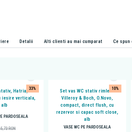
iere
Detalii
Alti clienti au mai cumparat
Ce spun c
33%
10%
tativ, Hatria,
Set vas WC stativ rimless
 iesire verticala,
Villeroy & Boch, O.Novo,
alb
compact, direct flush, cu
rezervor si capac soft close,
PE PARDOSEALA
alb
VASE WC PE PARDOSEALA
65,73
RON