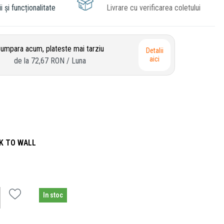
i și funcționalitate
Livrare cu verificarea coletului
umpara acum, plateste mai tarziu
Detalii
aici
de la
72,67 RON
/ Luna
K TO WALL
In stoc