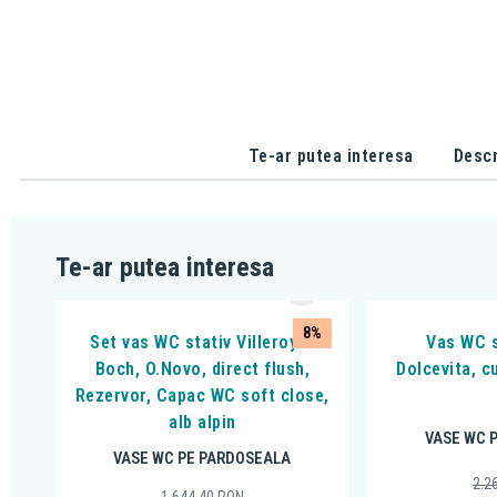
Te-ar putea interesa
Descr
Te-ar putea interesa
8%
Set vas WC stativ Villeroy &
Vas WC s
Boch, O.Novo, direct flush,
Dolcevita, cu
Rezervor, Capac WC soft close,
alb alpin
VASE WC 
VASE WC PE PARDOSEALA
2.2