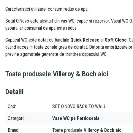
Caracteristici utilizare: consum redus de apa.
Setul O.Novo este alcatuit din vas WC, capac si rezervor. Vasul WC O
usoara iar consumul de apa este redus.
Capacul WC este dotat cu functiile
Quick Release
si
Soft Close
. C
avand acces in toate zonele greu de curatat. Datorita amortizoarelor 
previne zgomotele generate de trantirea capacului WC.
Toate produsele
Villeroy & Boch
aici
Detalii
Cod
SET O.NOVO BACK TO WALL
Categorii
Vase WC pe Pardoseala
Brand
Toate produsele
Villeroy & Boch aici