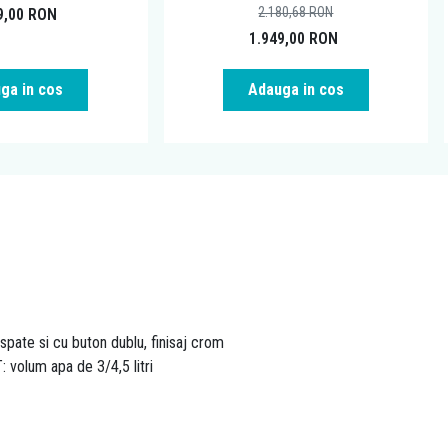
2.180,68
RON
9,00
RON
1.949,00
RON
ga in cos
Adauga in cos
 spate si cu buton dublu, finisaj crom
volum apa de 3/4,5 litri