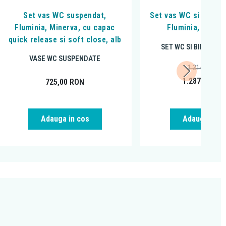
Set vas WC suspendat,
Set vas WC si bideu 
Fluminia, Minerva, cu capac
Fluminia, Minerv
quick release si soft close, alb
SET WC SI BIDEU S
VASE WC SUSPENDATE
1.314,00
RON
1.287,72
RO
725,00
RON
Adauga in cos
Adauga in c