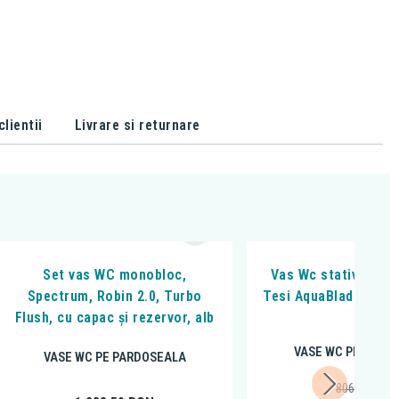
lientii
Livrare si returnare
Set vas WC monobloc,
Vas Wc stativ Ideal
Spectrum, Robin 2.0, Turbo
Tesi AquaBlade®, bac
Flush, cu capac și rezervor, alb
alb
VASE WC PE PARD
VASE WC PE PARDOSEALA
806,14
RON