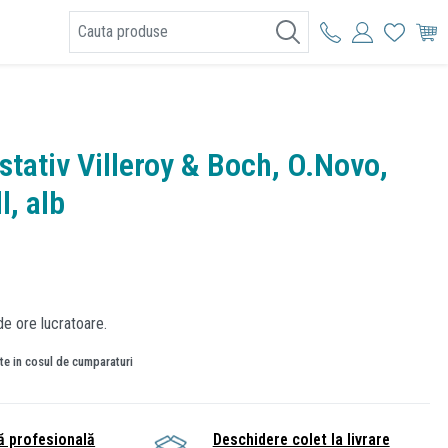
I
stativ Villeroy & Boch, O.Novo,
l, alb
de ore lucratoare.
ate in cosul de cumparaturi
ă profesională
Deschidere colet la livrare