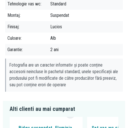
Tehnologie vas wc
Standard
Montaj
Suspendat
Finisaj
Lucios
Culoare
Alb
Garantie
2 ani
Fotografia are un caracter informativ și poate conține
accesorii neincluse în pachetul standard; unele specificații ale
produsului pot fi modificate de către producător fără preaviz,
sau pot conține erori de operare
Alti clienti au mai cumparat
Bideu suspendat, Fluminia,
Set vas wc si bid