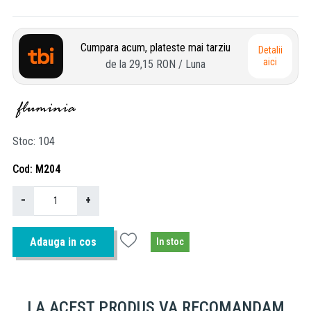
Cumpara acum, plateste mai tarziu
Detalii
aici
de la
29,15 RON
/ Luna
Stoc
104
Cod
M204
−
+
Adauga in cos
In stoc
LA ACEST PRODUS VA RECOMANDAM