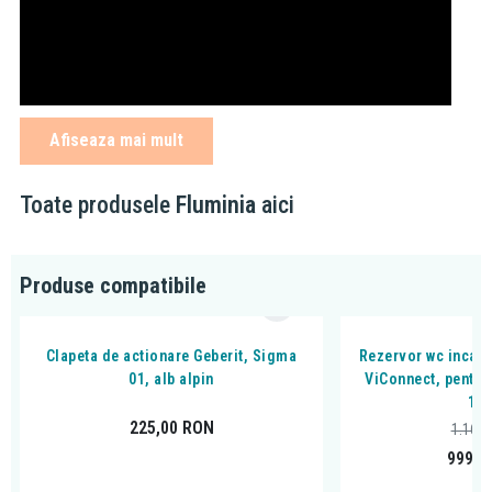
Afiseaza mai mult
Caracteristici:
Toate produsele
Fluminia
aici
prindere ascunsa, nu sunt suruburi vizibile si nici capacele de
protectie pe suprafata ceramicii;
produsul se fixeaza pe perete
Produse compatibile
culoare: alb
dimensiuni: 49 x 37 x 34 cm
material: ceramica sanitara
Clapeta de actionare Geberit, Sigma
Rezervor wc incast
01, alb alpin
ViConnect, pentru
se livreaza impreuna cu capac (din duroplast)
11
225,00
RON
1.166
999,0