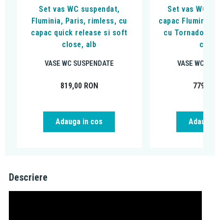
Set vas WC suspendat,
Set vas WC su
Fluminia, Paris, rimless, cu
capac Fluminia, 
capac quick release si soft
cu Tornado Flus
close, alb
cm, a
VASE WC SUSPENDATE
VASE WC SUS
819,00
RON
779,00
Adauga in cos
Adauga i
Descriere