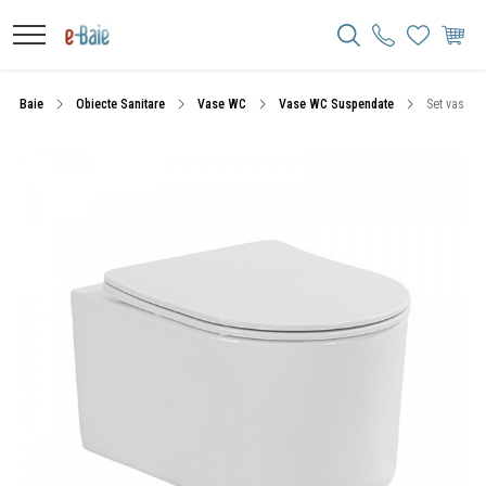
Baie
Obiecte Sanitare
Vase WC
Vase WC Suspendate
Set vas WC