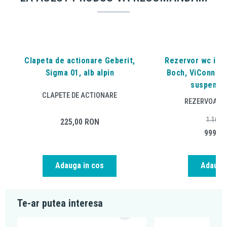
Clapeta de actionare Geberit,
Rezervor wc inca
Sigma 01, alb alpin
Boch, ViConnect
suspenda
CLAPETE DE ACTIONARE
REZERVOARE 
1.166,
225,00
RON
999,0
Adauga in cos
Adauga 
Te-ar putea interesa