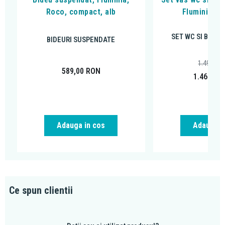
Roco, compact, alb
Fluminia, Pa
SET WC SI BIDE
BIDEURI SUSPENDATE
1.494,00
589,00
RON
1.464,12
Adauga in cos
Adauga i
Ce spun clientii