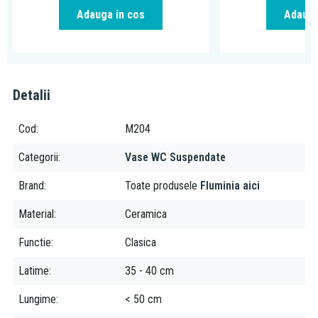
Adauga in cos
Adauga
Detalii
Cod
M204
Categorii
Vase WC Suspendate
Brand
Toate produsele
Fluminia aici
Material
Ceramica
Functie
Clasica
Latime
35 - 40 cm
Lungime
< 50 cm