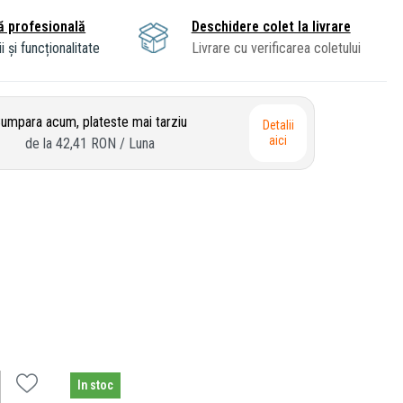
ă profesională
Deschidere colet la livrare
i și funcționalitate
Livrare cu verificarea coletului
umpara acum, plateste mai tarziu
Detalii
aici
de la
42,41 RON
/ Luna
In stoc