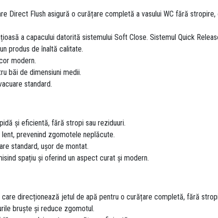
are Direct Flush asigură o curățare completă a vasului WC fără stropire, 
lențioasă a capacului datorită sistemului Soft Close. Sistemul Quick Rele
 un produs de înaltă calitate.
decor modern.
ru băi de dimensiuni medii.
vacuare standard.
idă și eficientă, fără stropi sau reziduuri.
i lent, prevenind zgomotele neplăcute.
are standard, ușor de montat.
isind spațiu și oferind un aspect curat și modern.
 care direcționează jetul de apă pentru o curățare completă, fără stropi
urile bruște și reduce zgomotul.