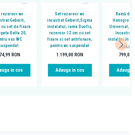
 rezervor wc
Set rezervor wc
Ramă de 
strat Geberit,
incastrat Geberit,Sigma
Hansgrohe,
 cu set de fixare
instalator, rama Duofix,
Universal, cu
apeta Delta 20,
rezervor 12 cm cu set
încastrat,
ntru vas WC
fixare si set antifonare,
instalări în g
suspendat
pentru wc suspendat
939,93
74,99
RON
1.199,00
RON
799,00
auga in cos
Adauga in cos
Adauga i