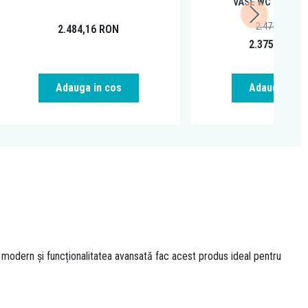
VASE WC SUSPE
2.474,42
RON
2.484,16
RON
2.375,00
RO
Adauga in cos
Adauga in c
 modern și funcționalitatea avansată fac acest produs ideal pentru