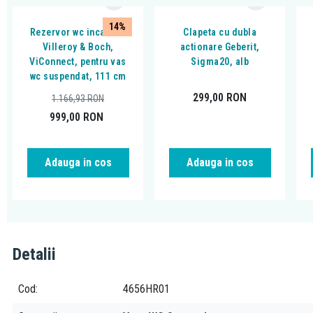
14%
Rezervor wc incastrat
Clapeta cu dubla
Villeroy & Boch,
actionare Geberit,
ViConnect, pentru vas
Sigma20, alb
wc suspendat, 111 cm
299,00
RON
1.166,93
RON
999,00
RON
Adauga in cos
Adauga in cos
Detalii
Cod
4656HR01