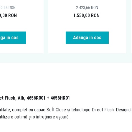
80,95
RON
2.423,66
RON
9,00
RON
1.550,00
RON
ga in cos
Adauga in cos
ct Flush, Alb, 4656R001 + 4656HR01
litate, complet cu capac Soft Close și tehnologie Direct Flush. Designul
ilizare optimă și o întreținere ușoară.