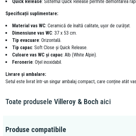
Quick Release
: Sistemul Quick Release permite demontarea rapi
Specificații suplimentare:
Material vas WC
: Ceramică de înaltă calitate, ușor de curățat.
Dimensiune vas WC
: 37 x 53 cm.
Tip evacuare
: Orizontală.
Tip capac
: Soft Close și Quick Release.
Culoare vas WC și capac
: Alb (White Alpin).
Feronerie
: Oțel inoxidabil.
Livrare și ambalare:
Setul este livrat într-un singur ambalaj compact, care conține atât va
Toate produsele
Villeroy & Boch
aici
Produse compatibile