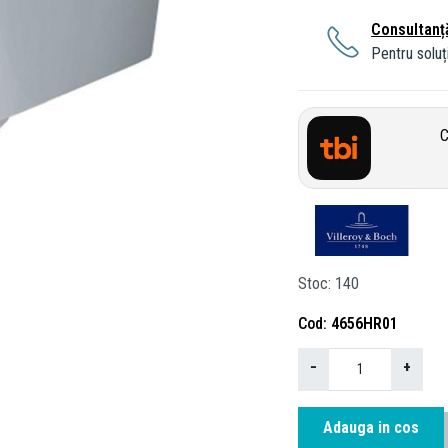
Consultanț
Pentru soluți
C
Stoc
140
Cod
4656HR01
−
+
Adauga in cos