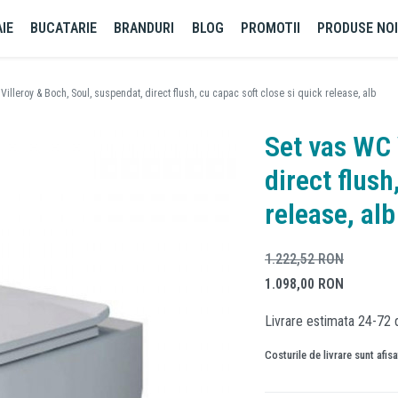
IE
BUCATARIE
BRANDURI
BLOG
PROMOTII
PRODUSE NO
Villeroy & Boch, Soul, suspendat, direct flush, cu capac soft close si quick release, alb
Set vas WC 
direct flush
release, alb
1.222,52
RON
1.098,00
RON
Livrare estimata 24-72 
Costurile de livrare sunt afis