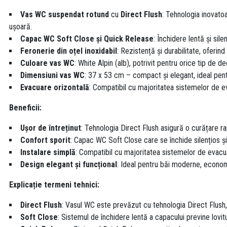
Vas WC suspendat rotund
cu
Direct Flush
: Tehnologia inovato
ușoară.
Capac WC Soft Close și Quick Release
: Închidere lentă și si
Feronerie din oțel inoxidabil
: Rezistență și durabilitate, oferind
Culoare vas WC
: White Alpin (alb), potrivit pentru orice tip de 
Dimensiuni vas WC
: 37 x 53 cm – compact și elegant, ideal pent
Evacuare orizontală
: Compatibil cu majoritatea sistemelor de e
Beneficii:
Ușor de întreținut
: Tehnologia Direct Flush asigură o curățare rap
Confort sporit
: Capac WC Soft Close care se închide silențios ș
Instalare simplă
: Compatibil cu majoritatea sistemelor de evacu
Design elegant și funcțional
: Ideal pentru băi moderne, econom
Explicație termeni tehnici:
Direct Flush
: Vasul WC este prevăzut cu tehnologia Direct Flush,
Soft Close
: Sistemul de închidere lentă a capacului previne lovit