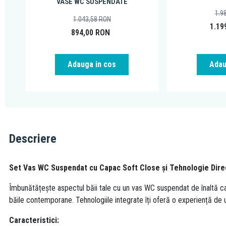
VASE WC SUSPENDATE
1.9
1.043,58
RON
1.19
894,00
RON
Adauga in cos
Adau
Descriere
Set Vas WC Suspendat cu Capac Soft Close și Tehnologie Dire
Îmbunătățește aspectul băii tale cu un vas WC suspendat de înaltă ca
băile contemporane. Tehnologiile integrate îți oferă o experiență de ut
Caracteristici: