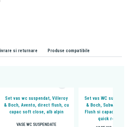
ivrare si returnare
Produse compatibile
Set vas wc suspendat, Villeroy
Set vas WC suspendat
& Boch, Avento, direct flush, cu
& Boch, Subway 3.0,
capac soft close, alb alpin
Flush si capac cu so
quick release,
VASE WC SUSPENDATE