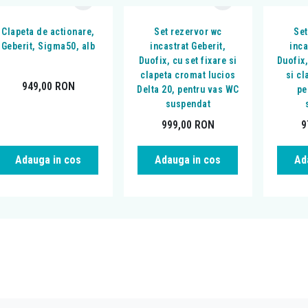
Clapeta de actionare,
Set rezervor wc
Set
Geberit, Sigma50, alb
incastrat Geberit,
inca
Duofix, cu set fixare si
Duofix,
clapeta cromat lucios
si cl
949,00
RON
Delta 20, pentru vas WC
pe
suspendat
999,00
RON
9
Adauga in cos
Adauga in cos
Ad