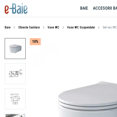
BAIE
ACCESORII BA
Baie
Obiecte Sanitare
Vase WC
Vase WC Suspendate
Set vas WC 
10%