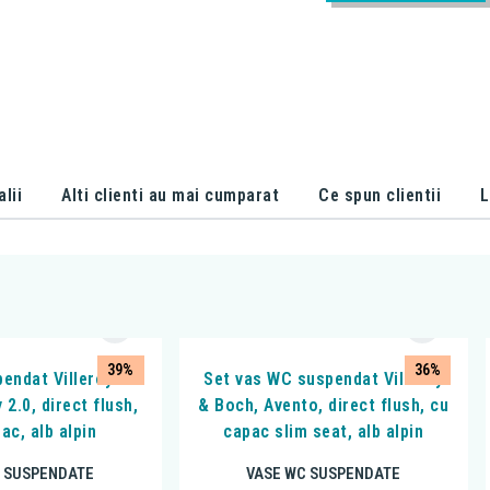
alii
Alti clienti au mai cumparat
Ce spun clientii
L
39%
36%
endat Villeroy &
Set vas WC suspendat Villeroy
2.0, direct flush,
& Boch, Avento, direct flush, cu
ac, alb alpin
capac slim seat, alb alpin
 SUSPENDATE
VASE WC SUSPENDATE