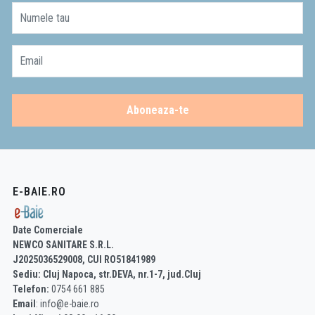
Numele tau
Email
Aboneaza-te
E-BAIE.RO
Date Comerciale
NEWCO SANITARE S.R.L.
J2025036529008, CUI RO51841989
Sediu: Cluj Napoca, str.DEVA, nr.1-7, jud.Cluj
Telefon:
0754 661 885
Email
: info@e-baie.ro