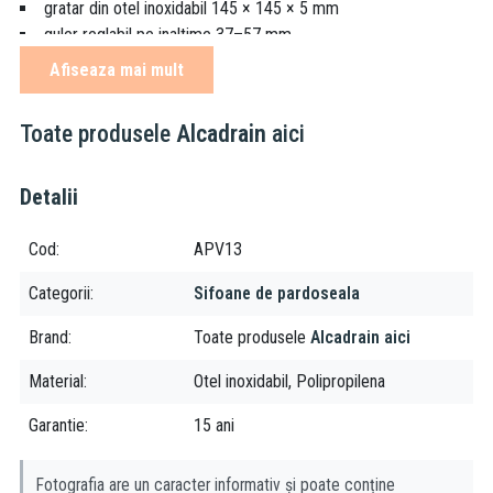
gratar din otel inoxidabil 145 × 145 × 5 mm
guler reglabil pe inaltime 37–57 mm
gulerul pentru izolare suplimentara pentru conectarea la stratul
Afiseaza mai mult
impermeabil de sub pavaj
racord vertical de evacuare Ø110 mm
Toate produsele
Alcadrain
aici
sifonul anti-miros umed impiedica patrunderea mirosurilor din
canalizare
material: polipropilena rezistenta la socuri mecanice, chimice
Detalii
sau termice
material gratar: otel inoxidabil
Cod
APV13
Aplicabilitate:
Categorii
Sifoane de pardoseala
pentru interioare cu utilizare frecventa si regulata a apei in
Brand
Toate produsele
Alcadrain aici
sifonul de pardoseala (bai)
Material
Otel inoxidabil, Polipropilena
pentru evacuarea apei din incinta de dus
acces pentru scaune cu rotile
Garantie
15 ani
Fotografia are un caracter informativ și poate conține