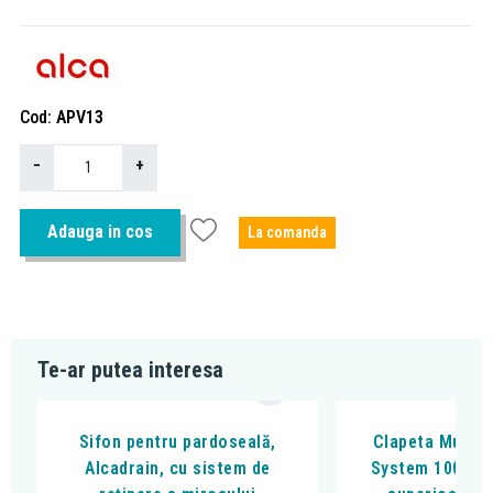
Cod
APV13
−
+
Adauga in cos
La comanda
Te-ar putea interesa
Sifon pentru pardoseală,
Clapeta Multis
Alcadrain, cu sistem de
System 100, pe