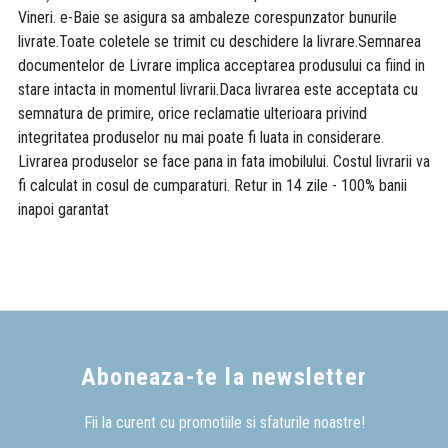
Vineri. e-Baie se asigura sa ambaleze corespunzator bunurile
livrate.Toate coletele se trimit cu deschidere la livrare.Semnarea
documentelor de Livrare implica acceptarea produsului ca fiind in
stare intacta in momentul livrarii.Daca livrarea este acceptata cu
semnatura de primire, orice reclamatie ulterioara privind
integritatea produselor nu mai poate fi luata in considerare.
Livrarea produselor se face pana in fata imobilului. Costul livrarii va
fi calculat in cosul de cumparaturi. Retur in 14 zile - 100% banii
inapoi garantat
Aboneaza-te la newsletter
Fii la curent cu promotiile si sfaturile noastre!