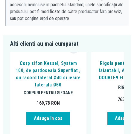
accesorii neincluse în pachetul standard; unele specificații ale
produsului pot fi modificate de către producător fără preaviz,
sau pot conține erori de operare
Alti clienti au mai cumparat
Corp sifon Kessel, System
Rigola pentru d
100, de pardoseala Superflat ,
faiantabil, Alca
cu racord lateral Ø40 si iesire
DOUBLE9 FIT AN
laterala Ø50
RIGOLE 
CORPURI PENTRU SIFOANE
765,59
169,78
RON
Adauga in cos
Adauga i