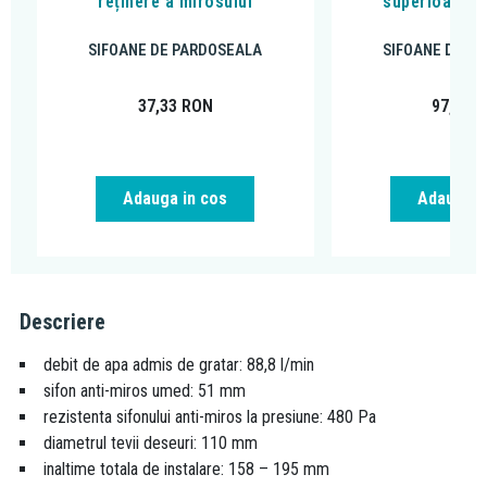
reținere a mirosului
superioara a 
SIFOANE DE PARDOSEALA
SIFOANE DE P
37,33
RON
97,91
R
Adauga in cos
Adauga i
Descriere
debit de apa admis de gratar: 88,8 l/min
sifon anti-miros umed: 51 mm
rezistenta sifonului anti-miros la presiune: 480 Pa
diametrul tevii deseuri: 110 mm
inaltime totala de instalare: 158 – 195 mm