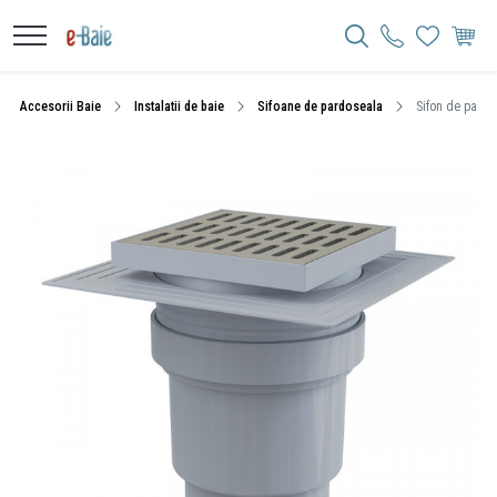
Accesorii Baie
Instalatii de baie
Sifoane de pardoseala
Sifon de pardos