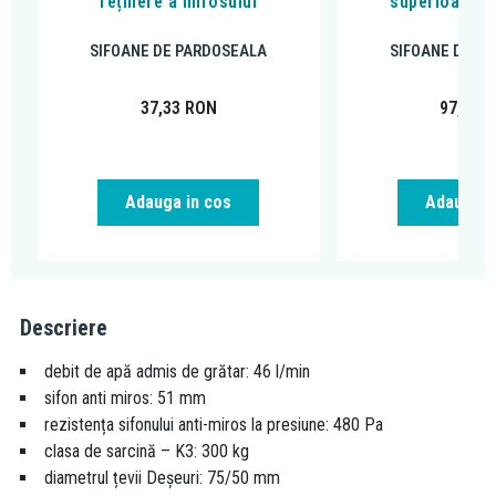
reținere a mirosului
superioara a 
SIFOANE DE PARDOSEALA
SIFOANE DE P
37,33
RON
97,79
R
Adauga in cos
Adauga i
Descriere
debit de apă admis de grătar: 46 l/min
sifon anti miros: 51 mm
rezistența sifonului anti-miros la presiune: 480 Pa
clasa de sarcină – K3: 300 kg
diametrul țevii Deșeuri: 75/50 mm