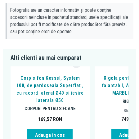
material: otel inoxidabil AISI 304, DIN 1.4301
Fotografia are un caracter informativ și poate conține
accesorii neincluse în pachetul standard; unele specificații ale
produsului pot fi modificate de către producător fără preaviz,
sau pot conține erori de operare
Alti clienti au mai cumparat
Corp sifon Kessel, System
Rigola pentru d
100, de pardoseala Superflat ,
faiantabil, Alca
cu racord lateral Ø40 si iesire
MARBLE LO
laterala Ø50
RIGOLE 
CORPURI PENTRU SIFOANE
853,83
749,00
169,57
RON
Adauga in cos
Adauga i