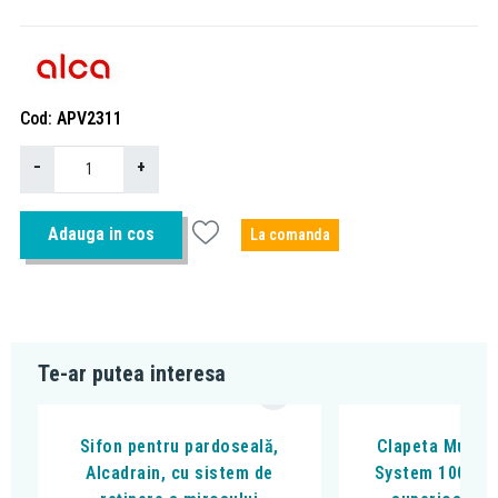
Cod
APV2311
−
+
Adauga in cos
La comanda
Te-ar putea interesa
Sifon pentru pardoseală,
Clapeta Multis
Alcadrain, cu sistem de
System 100, pe