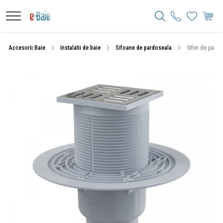
Accesorii Baie
Instalatii de baie
Sifoane de pardoseala
Sifon de pardos