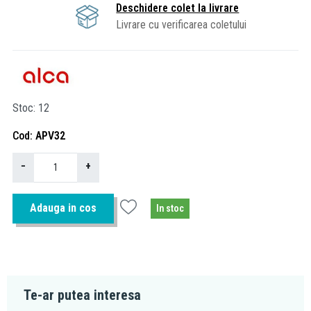
Deschidere colet la livrare
Livrare cu verificarea coletului
Stoc
12
Cod
APV32
−
+
Adauga in cos
In stoc
Te-ar putea interesa