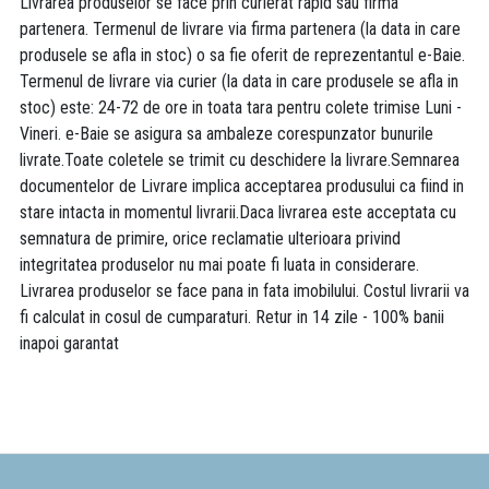
Livrarea produselor se face prin curierat rapid sau firma
partenera. Termenul de livrare via firma partenera (la data in care
produsele se afla in stoc) o sa fie oferit de reprezentantul e-Baie.
Termenul de livrare via curier (la data in care produsele se afla in
stoc) este: 24-72 de ore in toata tara pentru colete trimise Luni -
Vineri. e-Baie se asigura sa ambaleze corespunzator bunurile
livrate.Toate coletele se trimit cu deschidere la livrare.Semnarea
documentelor de Livrare implica acceptarea produsului ca fiind in
stare intacta in momentul livrarii.Daca livrarea este acceptata cu
semnatura de primire, orice reclamatie ulterioara privind
integritatea produselor nu mai poate fi luata in considerare.
Livrarea produselor se face pana in fata imobilului. Costul livrarii va
fi calculat in cosul de cumparaturi. Retur in 14 zile - 100% banii
inapoi garantat