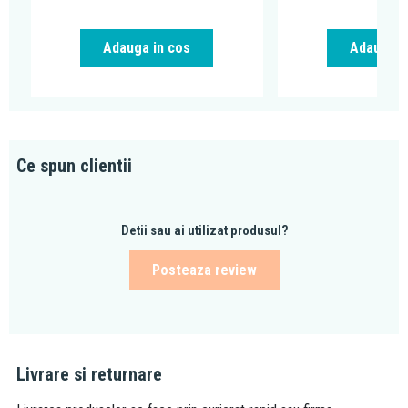
Adauga in cos
Adauga i
Ce spun clientii
Detii sau ai utilizat produsul?
Posteaza review
Livrare si returnare