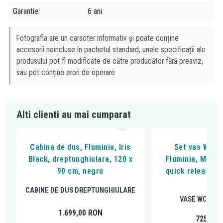
material: polipropilenă rezistentă la șocuri mecanice, chimice
Garantie
6 ani
sau termice
material: otel inoxidabil AISI 304, DIN 1.4301
Fotografia are un caracter informativ și poate conține
accesorii neincluse în pachetul standard; unele specificații ale
produsului pot fi modificate de către producător fără preaviz,
sau pot conține erori de operare
Alti clienti au mai cumparat
Cabina de dus, Fluminia, Iris
Set vas WC s
Black, dreptunghiulara, 120 x
Fluminia, Miner
90 cm, negru
quick release si
alb
CABINE DE DUS DREPTUNGHIULARE
VASE WC SUS
1.699,00
RON
725,00