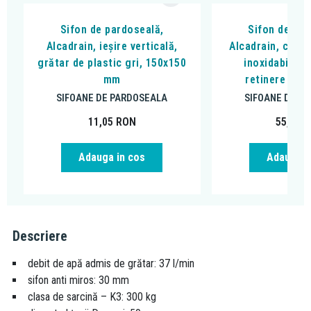
Sifon de pardoseală,
Sifon de par
Alcadrain, ieșire verticală,
Alcadrain, cu gr
grătar de plastic gri, 150x150
inoxidabil si
mm
retinere a mi
SIFOANE DE PARDOSEALA
SIFOANE DE P
11,05
RON
55,97
R
Adauga in cos
Adauga i
Descriere
debit de apă admis de grătar: 37 l/min
sifon anti miros: 30 mm
clasa de sarcină – K3: 300 kg