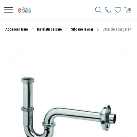
Accesorii Baie
Instalatii de baie
Sifoane lavoar
Sifon de scurgere tubul