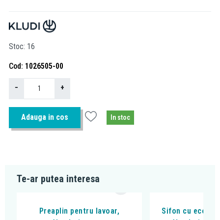
Stoc
16
Cod
1026505-00
−
+
Adauga in cos
In stoc
Te-ar putea interesa
Preaplin pentru lavoar,
Sifon cu econom