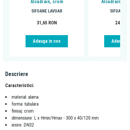
Alcadrain, crom
Alcadrain cu p
SIFOANE LAVOAR
SIFOANE L
31,65
RON
24,44
R
Adauga in cos
Adauga i
Descriere
Caracteristici:
material: alama
forma: tubulara
finisaj: crom
dimensiune: L x Hmin/Hmax - 300 x 40/120 mm
iesire: DN32