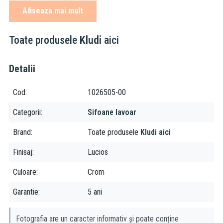
cu flansa 5/4"
Afiseaza mai mult
garnitura siliconica
Compatibilitate:
Toate produsele
Kludi
aici
este recomandata asocierea cu venitle pentru lavoare G4.5" (1
1/4")
Detalii
Cod
1026505-00
Categorii
Sifoane lavoar
Brand
Toate produsele
Kludi aici
Finisaj
Lucios
Culoare
Crom
Garantie
5 ani
Fotografia are un caracter informativ și poate conține