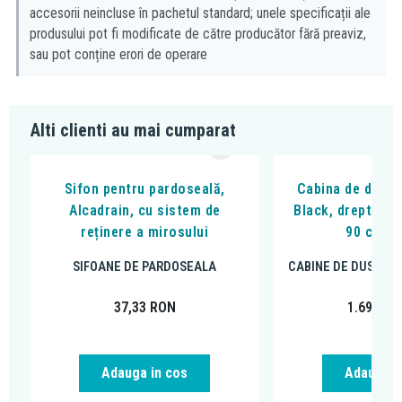
accesorii neincluse în pachetul standard; unele specificații ale
produsului pot fi modificate de către producător fără preaviz,
sau pot conține erori de operare
Alti clienti au mai cumparat
Sifon pentru pardoseală,
Cabina de dus, F
Alcadrain, cu sistem de
Black, dreptungh
reținere a mirosului
90 cm, n
SIFOANE DE PARDOSEALA
CABINE DE DUS DR
37,33
RON
1.699,00
Adauga in cos
Adauga i