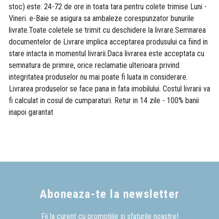
stoc) este: 24-72 de ore in toata tara pentru colete trimise Luni -
Vineri. e-Baie se asigura sa ambaleze corespunzator bunurile
livrate.Toate coletele se trimit cu deschidere la livrare.Semnarea
documentelor de Livrare implica acceptarea produsului ca fiind in
stare intacta in momentul livrarii.Daca livrarea este acceptata cu
semnatura de primire, orice reclamatie ulterioara privind
integritatea produselor nu mai poate fi luata in considerare.
Livrarea produselor se face pana in fata imobilului. Costul livrarii va
fi calculat in cosul de cumparaturi. Retur in 14 zile - 100% banii
inapoi garantat
Aboneaza-te la newsletter
Fii la curent cu promotiile si sfaturile noastre!