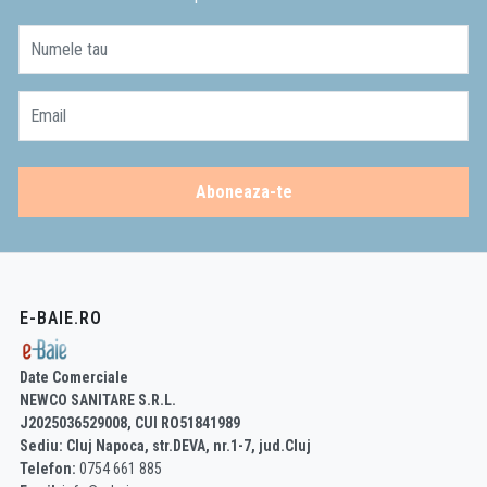
Numele tau
Email
Aboneaza-te
E-BAIE.RO
Date Comerciale
NEWCO SANITARE S.R.L.
J2025036529008, CUI RO51841989
Sediu: Cluj Napoca, str.DEVA, nr.1-7, jud.Cluj
Telefon:
0754 661 885