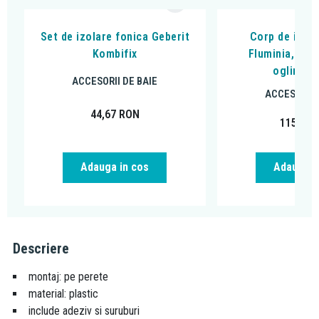
Set de izolare fonica Geberit
Corp de ilumi
Kombifix
Fluminia, com
oglinzile
ACCESORII DE BAIE
ACCESORII 
44,67
RON
115,00
Adauga in cos
Adauga i
Descriere
montaj: pe perete
material: plastic
include adeziv si suruburi