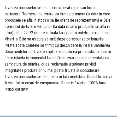
Livrarea produselor se face prin curierat rapid sau firma
partenera. Termenul de livrare via firma partenera (la data in care
produsele se afla in stoc) o sa fie oferit de reprezentantul e-Baie.
Termenul de livrare via curier (la data in care produsele se afla in
stoc) este: 24-72 de ore in toata tara pentru colete trimise Luni -
Vineri. e-Baie se asigura sa ambaleze corespunzator bunurile
livrate.Toate coletele se trimit cu deschidere la livrare.Semnarea
documentelor de Livrare implica acceptarea produsului ca fiind in
stare intacta in momentul livrarii.Daca livrarea este acceptata cu
semnatura de primire, orice reclamatie ulterioara privind
integritatea produselor nu mai poate fi luata in considerare.
Livrarea produselor se face pana in fata imobilului. Costul livrarii va
fi calculat in cosul de cumparaturi. Retur in 14 zile - 100% banii
inapoi garantat