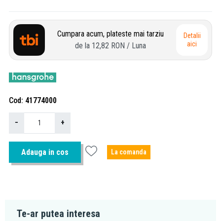
Cumpara acum, plateste mai tarziu
Detalii
aici
de la
12,82 RON
/ Luna
Cod
41774000
−
+
Adauga in cos
La comanda
Te-ar putea interesa