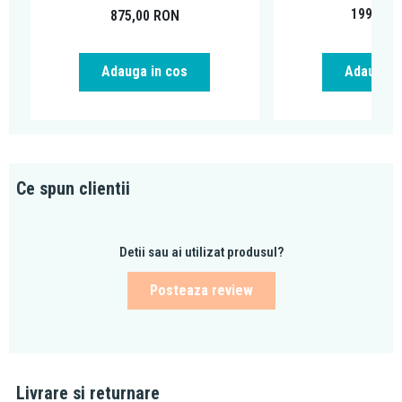
199,00
875,00
RON
Adauga in cos
Adauga i
Ce spun clientii
Detii sau ai utilizat produsul?
Posteaza review
Livrare si returnare