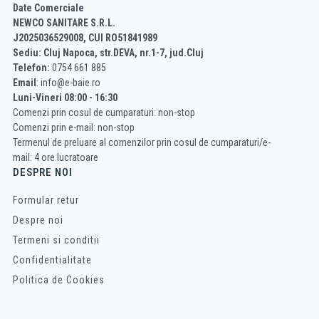
Date Comerciale
NEWCO SANITARE S.R.L.
J2025036529008, CUI RO51841989
Sediu: Cluj Napoca, str.DEVA, nr.1-7, jud.Cluj
Telefon:
0754 661 885
Email
: info@e-baie.ro
Luni-Vineri 08:00 - 16:30
Comenzi prin cosul de cumparaturi: non-stop
Comenzi prin e-mail: non-stop
Termenul de preluare al comenzilor prin cosul de cumparaturi/e-
mail: 4 ore lucratoare
DESPRE NOI
Formular retur
Despre noi
Termeni si conditii
Confidentialitate
Politica de Cookies