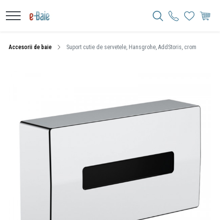
Accesorii de baie
Suport cutie de servetele, Hansgrohe, AddStoris, crom