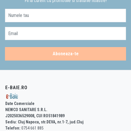
Fii la curent cu promotiile si sfaturile noastre!
Numele tau
Email
Aboneaza-te
E-BAIE.RO
Date Comerciale
NEWCO SANITARE S.R.L.
J2025036529008, CUI RO51841989
Sediu: Cluj Napoca, str.DEVA, nr.1-7, jud.Cluj
Telefon:
0754 661 885