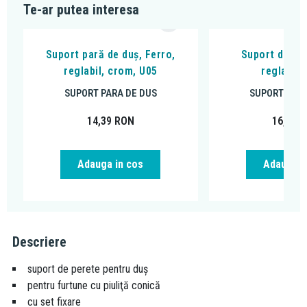
Te-ar putea interesa
Suport pară de duș, Ferro,
Suport de par
reglabil, crom, U05
reglabil,
SUPORT PARA DE DUS
SUPORT PARA
14,39
RON
16,19
R
Adauga in cos
Adauga i
Descriere
suport de perete pentru duş
pentru furtune cu piuliţă conică
cu set fixare