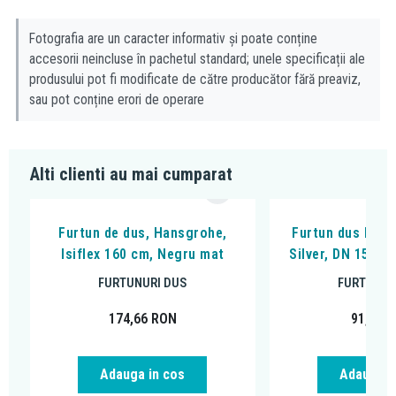
Fotografia are un caracter informativ și poate conține
accesorii neincluse în pachetul standard; unele specificații ale
produsului pot fi modificate de către producător fără preaviz,
sau pot conține erori de operare
Alti clienti au mai cumparat
Furtun de dus, Hansgrohe,
Furtun dus Kludi
Isiflex 160 cm, Negru mat
Silver, DN 15, 1
FURTUNURI DUS
FURTUNUR
174,66
RON
91,18
R
Adauga in cos
Adauga i