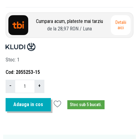
Cumpara acum, plateste mai tarziu
Detalii
aici
de la
28,97 RON
/ Luna
Stoc
1
Cod
2055253-15
−
+
Adauga in cos
Stoc sub 5 bucati.