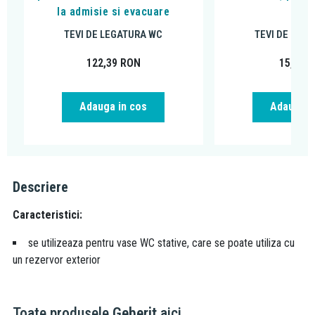
la admisie si evacuare
cm
TEVI DE LEGATURA WC
TEVI DE LEG
122,39
RON
15,08
R
Adauga in cos
Adauga i
Descriere
Caracteristici:
se utilizeaza pentru vase WC stative, care se poate utiliza cu
un rezervor exterior
Toate produsele
Geberit
aici