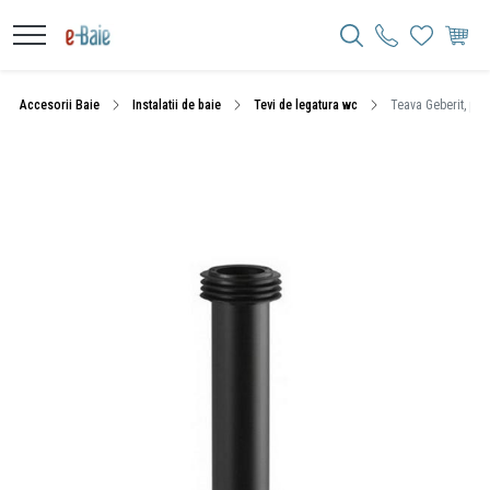
Accesorii Baie
Instalatii de baie
Tevi de legatura wc
Teava Geberit, pen