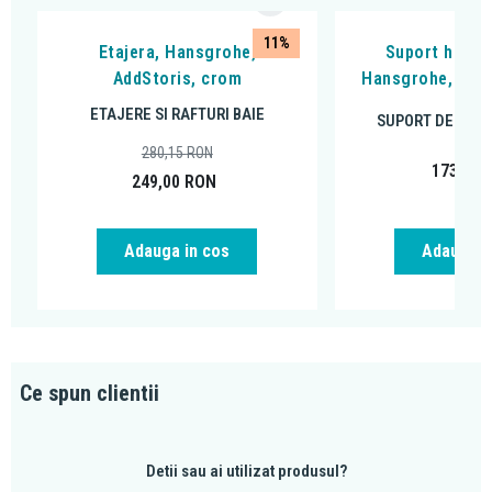
11%
Etajera, Hansgrohe,
Suport hartie
AddStoris, crom
Hansgrohe, AddS
ETAJERE SI RAFTURI BAIE
SUPORT DE HÂRT
280,15
RON
173,30
249,00
RON
Adauga in cos
Adauga i
Ce spun clientii
Detii sau ai utilizat produsul?