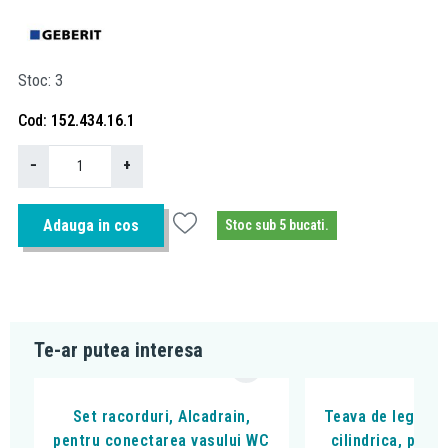
Stoc
3
Cod
152.434.16.1
−
+
Adauga in cos
Stoc sub 5 bucati.
Te-ar putea interesa
Set racorduri, Alcadrain,
Teava de legatur
pentru conectarea vasului WC
cilindrica, pent