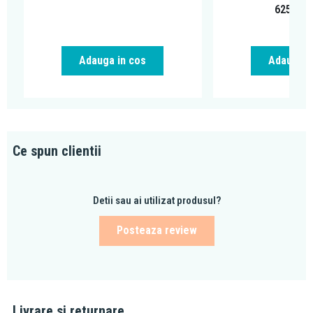
625,00
Adauga in cos
Adauga i
Ce spun clientii
Detii sau ai utilizat produsul?
Posteaza review
Livrare si returnare