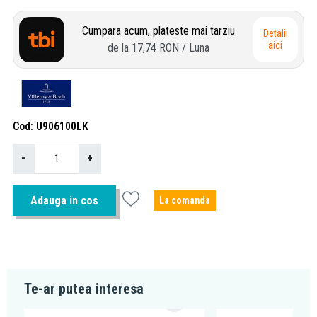
Cumpara acum, plateste mai tarziu
Detalii
aici
de la
17,74 RON
/ Luna
Cod
U906100LK
−
+
Adauga in cos
La comanda
Te-ar putea interesa