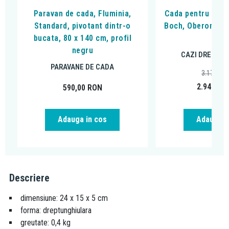
Paravan de cada, Fluminia,
Cada pentru inzid
Standard, pivotant dintr-o
Boch, Oberon, 170
bucata, 80 x 140 cm, profil
alpi
negru
CAZI DREPTUN
PARAVANE DE CADA
3.171,88
2.949,00
590,00
RON
Adauga in cos
Adauga i
Descriere
dimensiune: 24 x 15 x 5 cm
forma: dreptunghiulara
greutate: 0,4 kg