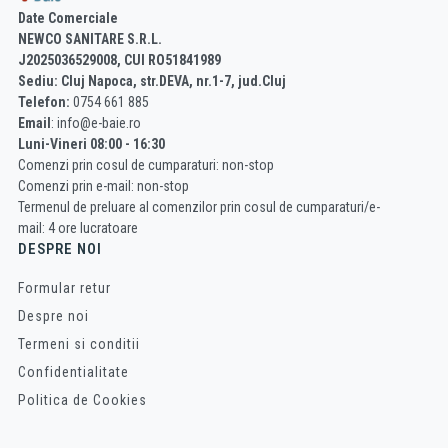
Date Comerciale
NEWCO SANITARE S.R.L.
J2025036529008, CUI RO51841989
Sediu: Cluj Napoca, str.DEVA, nr.1-7, jud.Cluj
Telefon:
0754 661 885
Email
: info@e-baie.ro
Luni-Vineri 08:00 - 16:30
Comenzi prin cosul de cumparaturi: non-stop
Comenzi prin e-mail: non-stop
Termenul de preluare al comenzilor prin cosul de cumparaturi/e-
mail: 4 ore lucratoare
DESPRE NOI
Formular retur
Despre noi
Termeni si conditii
Confidentialitate
Politica de Cookies