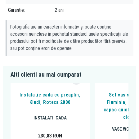
Garantie
2 ani
Fotografia are un caracter informativ și poate conține
accesorii neincluse în pachetul standard; unele specificații ale
produsului pot fi modificate de către producător fără preaviz,
sau pot conține erori de operare
Alti clienti au mai cumparat
Instalatie cada cu preaplin,
Set vas wc s
Kludi, Rotexa 2000
Fluminia, Clem
capac quick rel
close, 
INSTALATII CADA
VASE WC SUS
230,83
RON