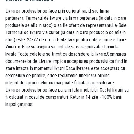
Livrarea produselor se face prin curierat rapid sau firma
partenera. Termenul de livrare via firma partenera (la data in care
produsele se afla in stoc) o sa fie oferit de reprezentantul e-Baie.
Termenul de livrare via curier (la data in care produsele se afla in
stoc) este: 24-72 de ore in toata tara pentru colete trimise Luni -
Vineri. e-Baie se asigura sa ambaleze corespunzator bunurile
livrate.Toate coletele se trimit cu deschidere la livrare.Semnarea
documentelor de Livrare implica acceptarea produsului ca fiind in
stare intacta in momentul livrarii.Daca livrarea este acceptata cu
semnatura de primire, orice reclamatie ulterioara privind
integritatea produselor nu mai poate fi luata in considerare.
Livrarea produselor se face pana in fata imobilului. Costul livrarii va
fi calculat in cosul de cumparaturi. Retur in 14 zile - 100% banii
inapoi garantat