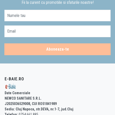
Fii la curent cu promotiile si sfaturile noastre!
Numele tau
Email
Aboneaza-te
E-BAIE.RO
Date Comerciale
NEWCO SANITARE S.R.L.
J2025036529008, CUI RO51841989
Sediu: Cluj Napoca, str.DEVA, nr.1-7, jud.Cluj
Telefon:
0754 661 885