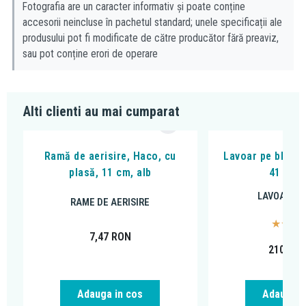
locuri din gospodarie unde este necesara revizia.
Fotografia are un caracter informativ și poate conține
accesorii neincluse în pachetul standard; unele specificații ale
produsului pot fi modificate de către producător fără preaviz,
sau pot conține erori de operare
Alti clienti au mai cumparat
Ramă de aerisire, Haco, cu
Lavoar pe blat, F
plasă, 11 cm, alb
41 x 33
LAVOARE P
RAME DE AERISIRE
7,47
RON
210,00
Adauga i
Adauga in cos