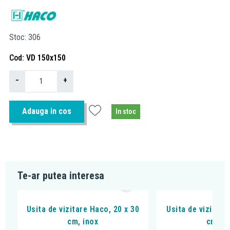
Stoc
306
Cod
VD 150x150
−
+
Adauga in cos
In stoc
Te-ar putea interesa
Usita de vizitare Haco, 20 x 30
Usita de vizitare
cm, inox
cm, in