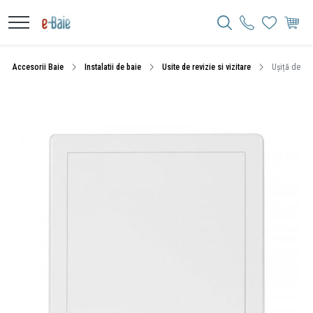
Accesorii Baie
Instalatii de baie
Usite de revizie si vizitare
Ușiță de viz