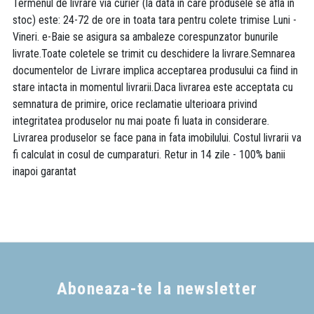
Termenul de livrare via curier (la data in care produsele se afla in
stoc) este: 24-72 de ore in toata tara pentru colete trimise Luni -
Vineri. e-Baie se asigura sa ambaleze corespunzator bunurile
livrate.Toate coletele se trimit cu deschidere la livrare.Semnarea
documentelor de Livrare implica acceptarea produsului ca fiind in
stare intacta in momentul livrarii.Daca livrarea este acceptata cu
semnatura de primire, orice reclamatie ulterioara privind
integritatea produselor nu mai poate fi luata in considerare.
Livrarea produselor se face pana in fata imobilului. Costul livrarii va
fi calculat in cosul de cumparaturi. Retur in 14 zile - 100% banii
inapoi garantat
Aboneaza-te la newsletter