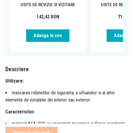
USITE DE REVIZIE SI VIZITARE
USITE DE REVIZIE
142,42
RON
71,42
R
Adauga in cos
Adauga i
Descriere
Utilizare:
mascarea robinetilor de siguranta, a sifoanelor si al altor
elemente de instalatie din interior sau exterior
Caracteristici:
material ASA-PVC cu propietati mecanice si fizice excelente
manifestate prin rezistenta ridicata la radiatii UV, apa sau
Afiseaza mai mult