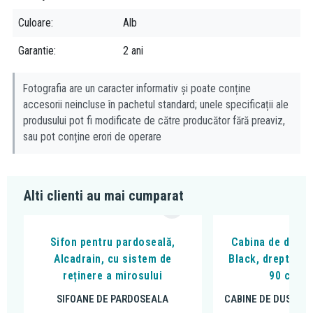
Culoare
Alb
Garantie
2 ani
Fotografia are un caracter informativ și poate conține
accesorii neincluse în pachetul standard; unele specificații ale
produsului pot fi modificate de către producător fără preaviz,
sau pot conține erori de operare
Alti clienti au mai cumparat
Sifon pentru pardoseală,
Cabina de dus, F
Alcadrain, cu sistem de
Black, dreptungh
reținere a mirosului
90 cm, n
SIFOANE DE PARDOSEALA
CABINE DE DUS DR