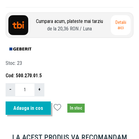
Cumpara acum, plateste mai tarziu
Detalii
aici
de la
20,36 RON
/ Luna
Stoc
23
Cod
500.270.01.5
−
+
Adauga in cos
In stoc
LA ACEST PRODUS VA RECOMANDAM