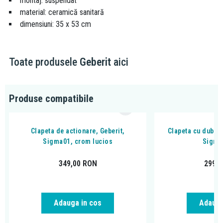
montaj: suspendat
material: ceramică sanitară
dimensiuni: 35 x 53 cm
Toate produsele
Geberit
aici
Produse compatibile
Clapeta de actionare, Geberit,
Clapeta cu dubla 
Sigma01, crom lucios
Sigma
349,00
RON
299,
Adauga in cos
Adauga