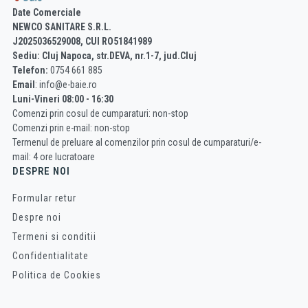
Date Comerciale
NEWCO SANITARE S.R.L.
J2025036529008, CUI RO51841989
Sediu: Cluj Napoca, str.DEVA, nr.1-7, jud.Cluj
Telefon:
0754 661 885
Email
: info@e-baie.ro
Luni-Vineri 08:00 - 16:30
Comenzi prin cosul de cumparaturi: non-stop
Comenzi prin e-mail: non-stop
Termenul de preluare al comenzilor prin cosul de cumparaturi/e-
mail: 4 ore lucratoare
DESPRE NOI
Formular retur
Despre noi
Termeni si conditii
Confidentialitate
Politica de Cookies