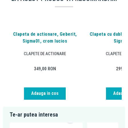
Clapeta de actionare, Geberit,
Clapeta cu dubla a
Sigma01, crom lucios
Sigma2
CLAPETE DE ACTIONARE
CLAPETE DE
349,00
RON
299,0
Adauga in cos
Adauga 
Te-ar putea interesa