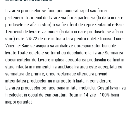
Livrarea produselor se face prin curierat rapid sau firma
partenera. Termenul de livrare via firma partenera (la data in care
produsele se afla in stoc) o sa fie oferit de reprezentantul e-Baie.
Termenul de livrare via curier (la data in care produsele se afla in
stoc) este: 24-72 de ore in toata tara pentru colete trimise Luni -
Vineri. e-Baie se asigura sa ambaleze corespunzator bunurile
livrate.Toate coletele se trimit cu deschidere la livrare.Semnarea
documentelor de Livrare implica acceptarea produsului ca fiind in
stare intacta in momentul livrarii.Daca livrarea este acceptata cu
semnatura de primire, orice reclamatie ulterioara privind
integritatea produselor nu mai poate fi luata in considerare.
Livrarea produselor se face pana in fata imobilului. Costul livrarii va
fi calculat in cosul de cumparaturi. Retur in 14 zile - 100% banii
inapoi garantat