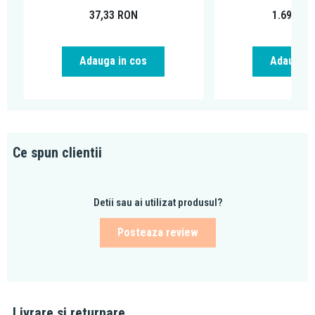
37,33
RON
1.699,00
Adauga in cos
Adauga i
Ce spun clientii
Detii sau ai utilizat produsul?
Posteaza review
Livrare si returnare