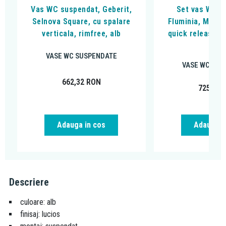
Vas WC suspendat, Geberit,
Set vas WC s
Selnova Square, cu spalare
Fluminia, Miner
verticala, rimfree, alb
quick release si
alb
VASE WC SUSPENDATE
VASE WC SUS
662,32
RON
725,00
Adauga in cos
Adauga i
Descriere
culoare: alb
finisaj: lucios