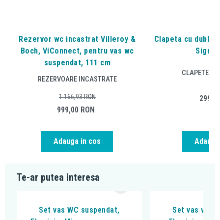
Rezervor wc incastrat Villeroy &
Clapeta cu dubla a
Boch, ViConnect, pentru vas wc
Sigma2
suspendat, 111 cm
CLAPETE DE
REZERVOARE INCASTRATE
1.166,93
RON
299,0
999,00
RON
Adauga in cos
Adauga 
Te-ar putea interesa
Set vas WC suspendat,
Set vas wc s