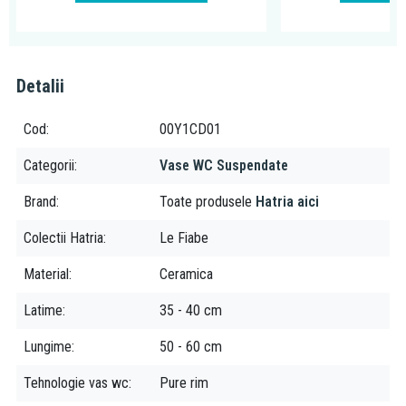
Pure Rim: vasele WC fabricate in tehnologia Pure Rim, nu au rama
interioara (sunt "rimless"). Jetul de apa este astfel directionat
incat spala perfect, dar nu stropeste in afara vasului. Neexistand
nici un sant in interiorul vasului, acesta se curata complet. Practic
Detalii
aceasta tehnologie elimina spatiile greu acesibile, greu de curatat
din corpul vasului de toaleta.
Cod
00Y1CD01
Categorii
Vase WC Suspendate
Brand
Toate produsele
Hatria aici
Colectii Hatria
Le Fiabe
Material
Ceramica
Latime
35 - 40 cm
Lungime
50 - 60 cm
Tehnologie vas wc
Pure rim