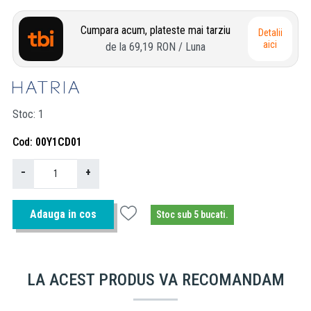
Cumpara acum, plateste mai tarziu
Detalii
aici
de la
69,19 RON
/ Luna
Stoc
1
Cod
00Y1CD01
−
+
Adauga in cos
Stoc sub 5 bucati.
LA ACEST PRODUS VA RECOMANDAM