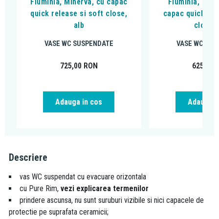
Fluminia, Minerva, cu capac
Fluminia, Clem
quick release si soft close,
capac quick rel
alb
close, 
VASE WC SUSPENDATE
VASE WC SUS
725,00
RON
625,00
Adauga in cos
Adauga i
Descriere
vas WC suspendat cu evacuare orizontala
cu Pure Rim,
vezi explicarea termenilor
prindere ascunsa, nu sunt suruburi vizibile si nici capacele de
protectie pe suprafata ceramicii;