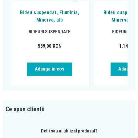
Bideu suspendat, Fluminia,
Bideu suspendat
Minerva, alb
Minerva, ne
BIDEURI SUSPENDATE
BIDEURI SUS
589,00
RON
1.149,00
Adauga in cos
Adauga i
Ce spun clientii
Detii sau ai utilizat produsul?