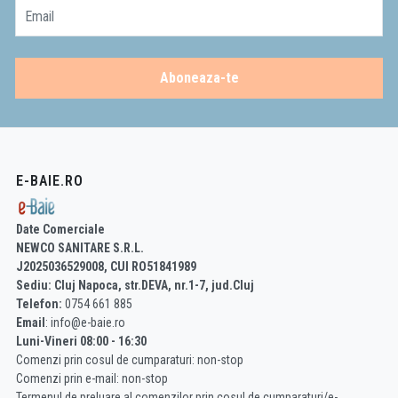
Email
Aboneaza-te
E-BAIE.RO
Date Comerciale
NEWCO SANITARE S.R.L.
J2025036529008, CUI RO51841989
Sediu: Cluj Napoca, str.DEVA, nr.1-7, jud.Cluj
Telefon:
0754 661 885
Email
: info@e-baie.ro
Luni-Vineri 08:00 - 16:30
Comenzi prin cosul de cumparaturi: non-stop
Comenzi prin e-mail: non-stop
Termenul de preluare al comenzilor prin cosul de cumparaturi/e-