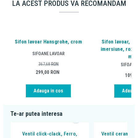
LA ACEST PRODUS VA RECOMANDAM
Sifon lavoar Hansgrohe, crom
Sifon lavoar, Ge
imersiune, rozet
SIFOANE LAVOAR
mm, 
367,68
RON
SIFOANE
299,00
RON
109,3
Adauga in cos
Adauga 
Te-ar putea interesa
Ventil click-clack, Ferro,
Ventil ceramic fi