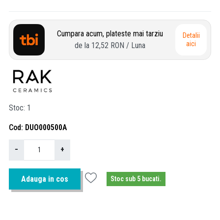
Cumpara acum, plateste mai tarziu
Detalii
aici
de la
12,52 RON
/ Luna
Stoc
1
Cod
DUO000500A
−
+
Adauga in cos
Stoc sub 5 bucati.