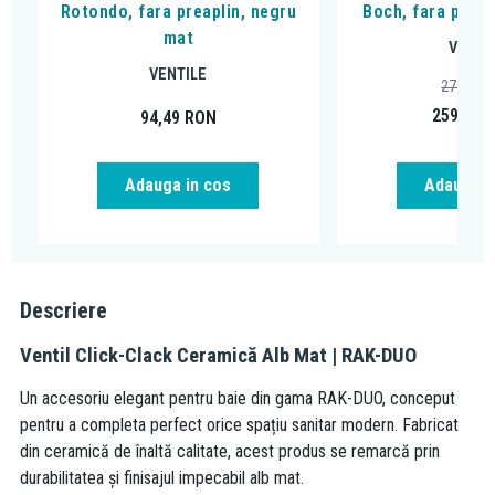
Rotondo, fara preaplin, negru
Boch, fara preapl
mat
VENTI
VENTILE
274,04
259,18
94,49
RON
Adauga in cos
Adauga i
Descriere
Ventil Click-Clack Ceramică Alb Mat | RAK-DUO
Un accesoriu elegant pentru baie din gama RAK-DUO, conceput
pentru a completa perfect orice spațiu sanitar modern. Fabricat
din ceramică de înaltă calitate, acest produs se remarcă prin
durabilitatea și finisajul impecabil alb mat.