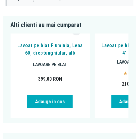
Alti clienti au mai cumparat
Lavoar pe blat Fluminia, Lena
Lavoar pe blat, F
60, dreptunghiular, alb
41 x 33
LAVOARE P
LAVOARE PE BLAT
399,00
RON
210,00
Adauga i
Adauga in cos