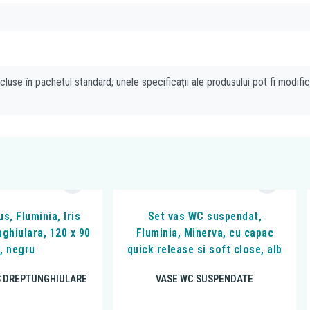
cluse în pachetul standard; unele specificații ale produsului pot fi modifi
s, Fluminia, Iris
Set vas WC suspendat,
nghiulara, 120 x 90
Fluminia, Minerva, cu capac
, negru
quick release si soft close, alb
S DREPTUNGHIULARE
VASE WC SUSPENDATE