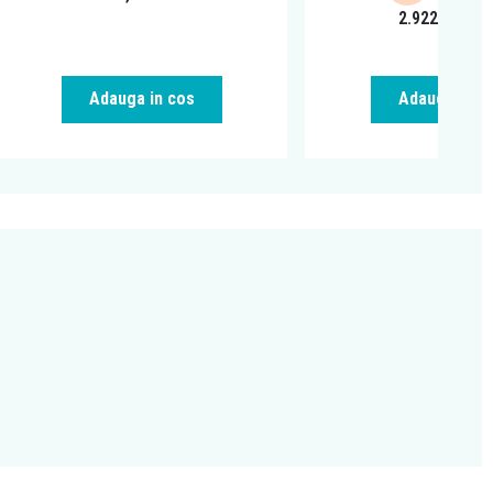
2.922,44
RO
Adauga in cos
Adauga in c