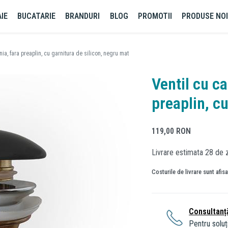
IE
BUCATARIE
BRANDURI
BLOG
PROMOTII
PRODUSE NO
ia, fara preaplin, cu garnitura de silicon, negru mat
Ventil cu c
preaplin, cu
119,00
RON
Livrare estimata 28 de z
Costurile de livrare sunt afis
Consultanț
Pentru soluți