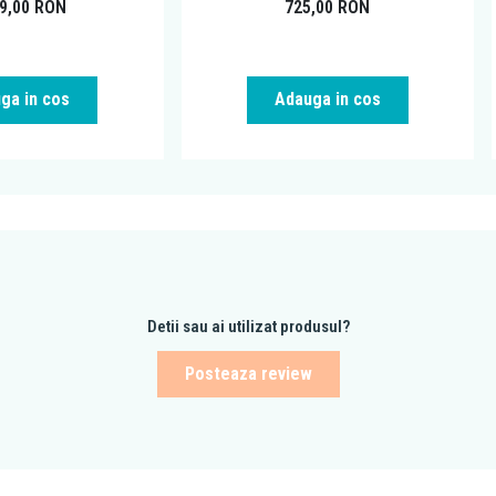
99,00
RON
725,00
RON
ga in cos
Adauga in cos
Detii sau ai utilizat produsul?
Posteaza review