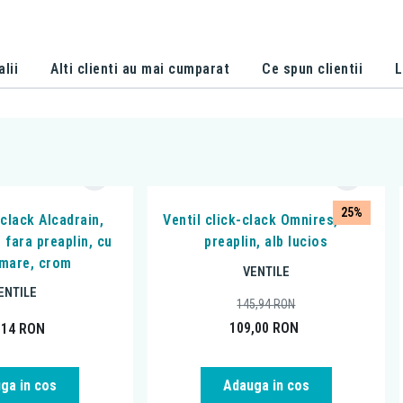
alii
Alti clienti au mai cumparat
Ce spun clientii
L
25%
 clack Alcadrain,
Ventil click-clack Omnires, fara
 fara preaplin, cu
preaplin, alb lucios
mare, crom
VENTILE
ENTILE
145,94
RON
109,00
RON
,14
RON
ga in cos
Adauga in cos