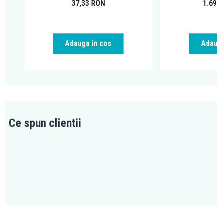
37,33
RON
1.6
Adauga in cos
Adau
Ce spun clientii