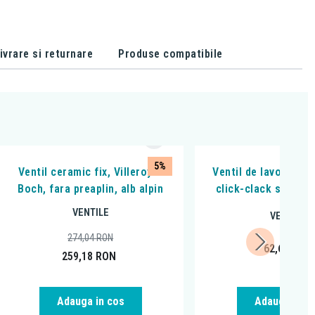
ivrare si returnare
Produse compatibile
5%
Ventil ceramic fix, Villeroy &
Ventil de lavoar, Alc
Boch, fara preaplin, alb alpin
click-clack si prea
VENTILE
VENTILE
274,04
RON
62,69
RON
259,18
RON
Adauga in cos
Adauga in c