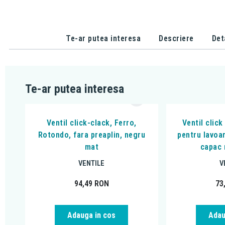
Te-ar putea interesa
Descriere
Det
Te-ar putea interesa
Ventil click-clack, Ferro,
Ventil click
Rotondo, fara preaplin, negru
pentru lavoar
mat
capac 
VENTILE
V
94,49
RON
73
Adauga in cos
Adau