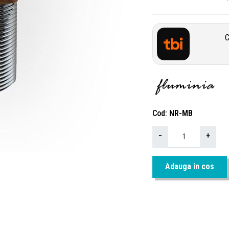
C
Cod
NR-MB
−
+
Adauga in cos