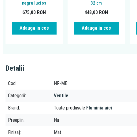
negru lucios
32 cm
675,00
RON
448,00
RON
Adauga in cos
Adauga in cos
Detalii
Cod
NR-MB
Categorii
Ventile
Brand
Toate produsele
Fluminia aici
Preaplin
Nu
Finisaj
Mat