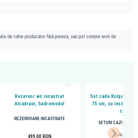
cate de către producător fără preaviz, sau pot conține erori de
Rezervor wc incastrat
Set cada Kolpasan, T
Alcadrain, Sadromodul
75 cm, cu instalatie,
cadru
REZERVOARE INCASTRATE
SETURI CAZI DE BAIE
2.982,08
RON
499,00
RON