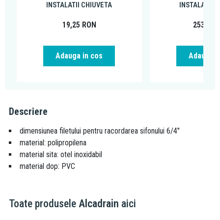
INSTALATII CHIUVETA
INSTALATII 
19,25
RON
253,84
Adauga in cos
Adauga i
Descriere
dimensiunea filetului pentru racordarea sifonului 6/4"
material: polipropilena
material sita: otel inoxidabil
material dop: PVC
Toate produsele
Alcadrain
aici