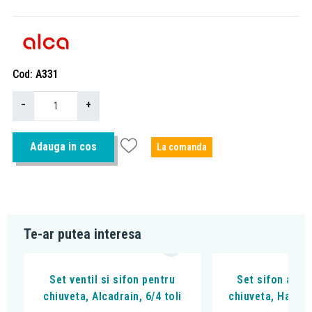
Cod
A331
−
+
Adauga in cos
La comanda
Te-ar putea interesa
Set ventil si sifon pentru
Set sifon auto
chiuveta, Alcadrain, 6/4 toli
chiuveta, Hansg