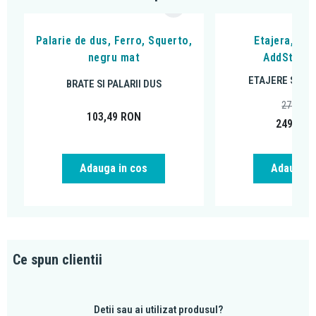
Palarie de dus, Ferro, Squerto,
Etajera, Ha
negru mat
AddStoris
ETAJERE SI RA
BRATE SI PALARII DUS
279,80
103,49
RON
249,00
Adauga in cos
Adauga i
Ce spun clientii
Detii sau ai utilizat produsul?