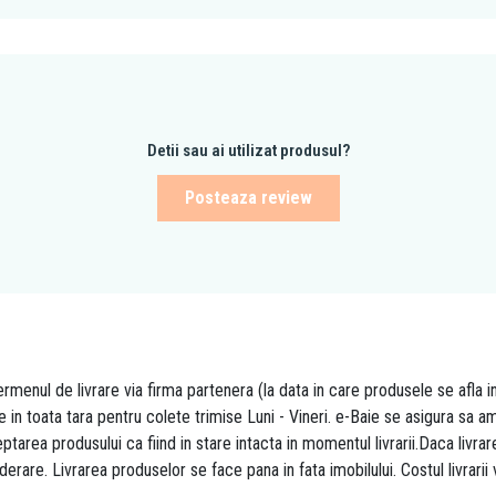
Detii sau ai utilizat produsul?
Posteaza review
rmenul de livrare via firma partenera (la data in care produsele se afla i
re in toata tara pentru colete trimise Luni - Vineri. e-Baie se asigura sa
area produsului ca fiind in stare intacta in momentul livrarii.Daca livr
derare. Livrarea produselor se face pana in fata imobilului. Costul livrarii