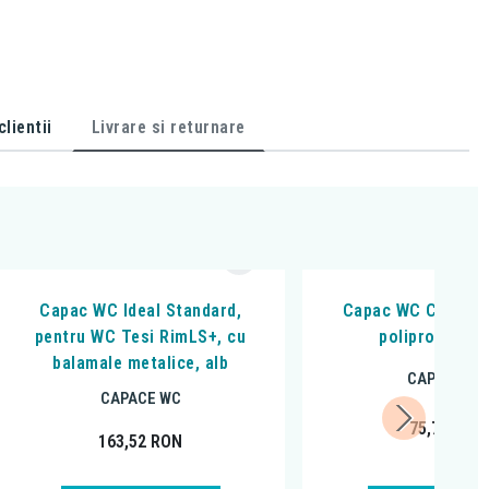
lientii
Livrare si returnare
Capac WC Ideal Standard,
Capac WC Cersanit
pentru WC Tesi RimLS+, cu
polipropilena,
balamale metalice, alb
CAPACE WC
CAPACE WC
75,79
RON
163,52
RON