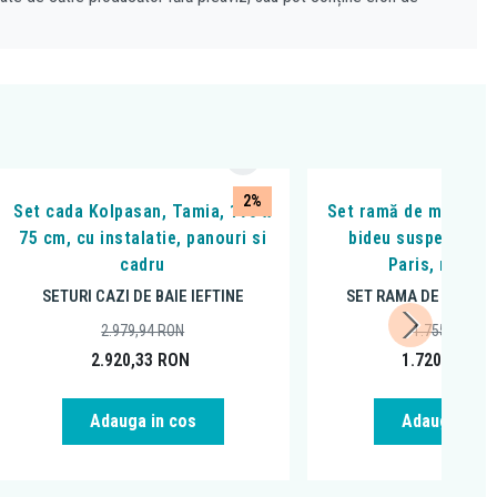
2%
Set cada Kolpasan, Tamia, 170 x
Set ramă de montaj A
75 cm, cu instalatie, panouri si
bideu suspendat, F
cadru
Paris, negru 
SETURI CAZI DE BAIE IEFTINE
SET RAMA DE MONTAJ
2.979,94
RON
1.755,45
RON
2.920,33
RON
1.720,34
RO
Adauga in cos
Adauga in c