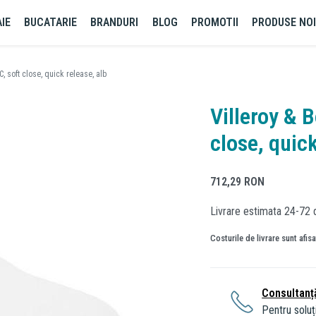
IE
BUCATARIE
BRANDURI
BLOG
PROMOTII
PRODUSE NO
, soft close, quick release, alb
Villeroy & 
close, quick
712,29
RON
Livrare estimata 24-72 
Costurile de livrare sunt afis
Consultanț
Pentru soluți