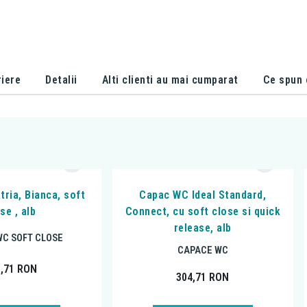
iere
Detalii
Alti clienti au mai cumparat
Ce spun c
ria, Bianca, soft
Capac WC Ideal Standard,
se , alb
Connect, cu soft close si quick
release, alb
C SOFT CLOSE
CAPACE WC
8,71
RON
304,71
RON