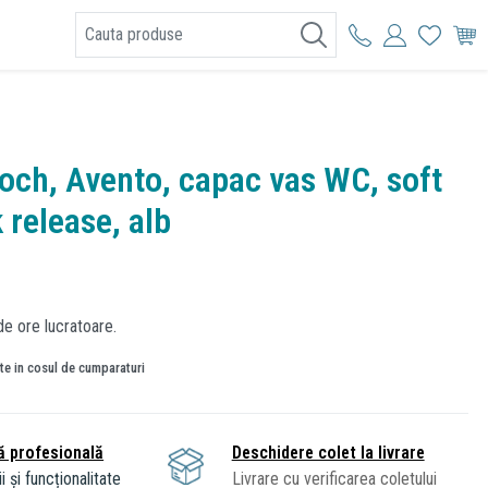
I
Boch, Avento, capac vas WC, soft
 release, alb
de ore lucratoare.
ate in cosul de cumparaturi
ă profesională
Deschidere colet la livrare
i și funcționalitate
Livrare cu verificarea coletului