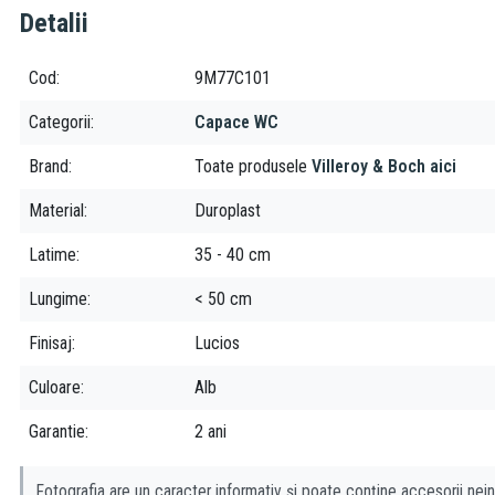
Detalii
Cod
9M77C101
Categorii
Capace WC
Brand
Toate produsele
Villeroy & Boch aici
Material
Duroplast
Latime
35 - 40 cm
Lungime
< 50 cm
Finisaj
Lucios
Culoare
Alb
Garantie
2 ani
Fotografia are un caracter informativ și poate conține accesorii nein