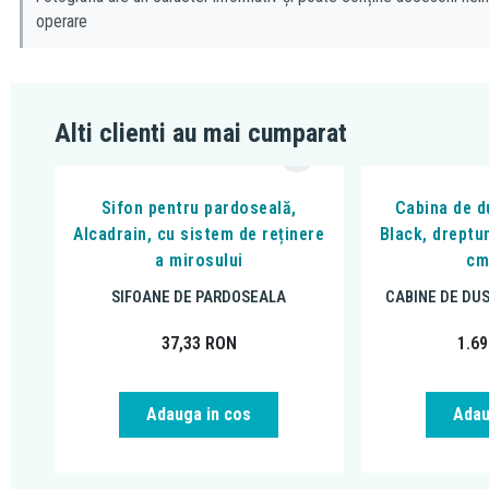
operare
Alti clienti au mai cumparat
Sifon pentru pardoseală,
Cabina de du
Alcadrain, cu sistem de reținere
Black, dreptu
a mirosului
cm
SIFOANE DE PARDOSEALA
CABINE DE DU
37,33
RON
1.6
Adauga in cos
Adau