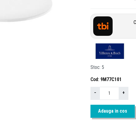
C
Stoc
5
Cod
9M77C101
−
+
Adauga in cos