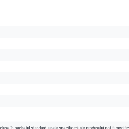
cluse în pachetul standard; unele specificații ale produsului pot fi modifi