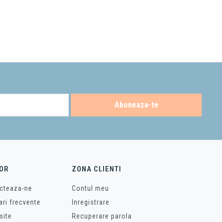
Aboneaza-te
OR
ZONA CLIENTI
cteaza-ne
Contul meu
ari frecvente
Inregistrare
site
Recuperare parola