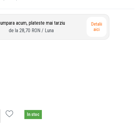
umpara acum, plateste mai tarziu
Detalii
aici
de la
28,70 RON
/ Luna
In stoc