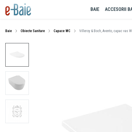
BAIE
ACCESORII BA
Baie
Obiecte Sanitare
Capace WC
Villeroy & Boch, Avento, capac vas WC