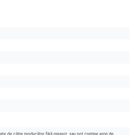
cate de către producător fără preaviz, sau pot conține erori de