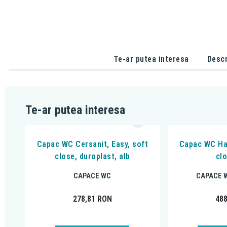
Te-ar putea interesa
Descr
Te-ar putea interesa
Capac WC Cersanit, Easy, soft
Capac WC Hat
close, duroplast, alb
clo
CAPACE WC
CAPACE W
278,81
RON
48