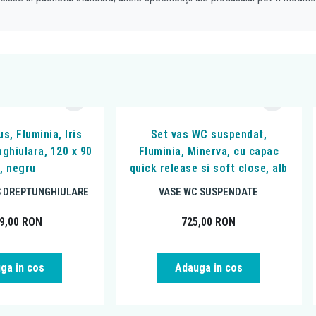
s, Fluminia, Iris
Set vas WC suspendat,
nghiulara, 120 x 90
Fluminia, Minerva, cu capac
, negru
quick release si soft close, alb
S DREPTUNGHIULARE
VASE WC SUSPENDATE
99,00
RON
725,00
RON
ga in cos
Adauga in cos