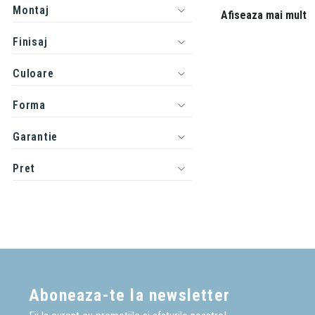
Montaj
exterior este inchis, iar 
Afiseaza mai mult
La fel ca si in cazul unu
Finisaj
printr-o baterie special 
Culoare
Iti recomandam, alaturi d
Rama Bideu
Forma
Sistem fixare Bideu
Garantie
Daca ai o nelamurire sau 
Pret
Aboneaza-te la newsletter