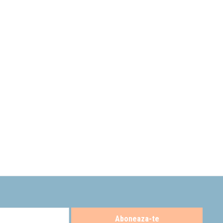
prindere fixa. Diferenta o face alimentarea; in cazul bideului, se face
e indruma spre alegerea corecta.
(
contact
/
telefon
)
Aboneaza-te