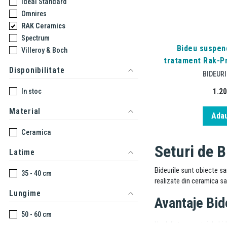
Ideal Standard
Omnires
RAK Ceramics
Spectrum
Bideu suspen
Villeroy & Boch
tratament Rak-Pr
Disponibilitate
BIDEUR
1.2
In stoc
Material
Adau
Ceramica
Seturi de 
Latime
Bideurile sunt obiecte san
35 - 40 cm
realizate din ceramica s
Lungime
Avantaje Bi
50 - 60 cm
Unul dintre avantajele bi