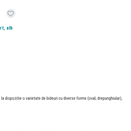
t, alb
 la dispozitie o varietate de bideuri cu diverse forme (oval, drepunghiular),
i tratament antibacterian. Datorita faptului ca este suspendat, conturul