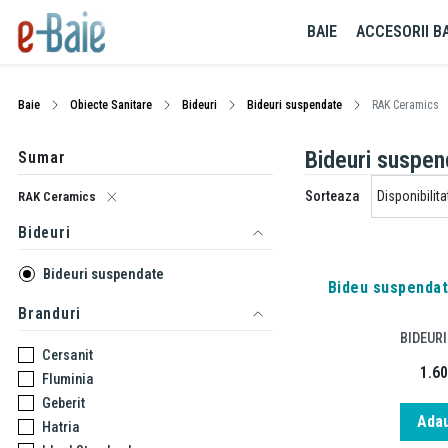
BAIE
ACCESORII BA
Baie
Obiecte Sanitare
Bideuri
Bideuri suspendate
RAK Ceramics
Bideuri suspe
Sumar
Sorteaza
RAK Ceramics
Bideuri
Bideuri suspendate
Bideu suspendat
Branduri
BIDEUR
Cersanit
1.6
Fluminia
Geberit
Adau
Hatria