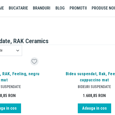
IE
BUCATARIE
BRANDURI
BLOG
PROMOTII
PRODUSE NO
ndate, RAK Ceramics
, RAK, Feeling, negru
Bideu suspendat, Rak, Fee
mat
cappuccino mat
I SUSPENDATE
BIDEURI SUSPENDATE
08,85
RON
1.608,85
RON
ga in cos
Adauga in cos