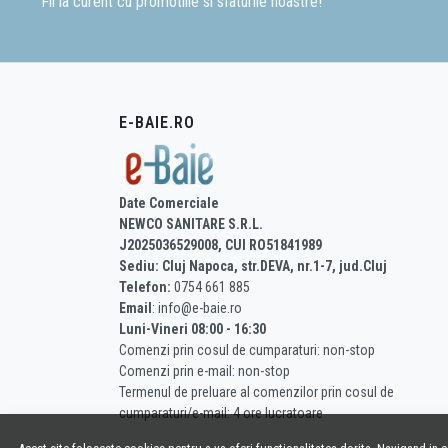
Fii la curent cu promotiile si sfaturile noastre!
E-BAIE.RO
Date Comerciale
NEWCO SANITARE S.R.L.
J2025036529008, CUI RO51841989
Sediu: Cluj Napoca, str.DEVA, nr.1-7, jud.Cluj
Telefon:
0754 661 885
Email
: info@e-baie.ro
Luni-Vineri 08:00 - 16:30
Comenzi prin cosul de cumparaturi: non-stop
Comenzi prin e-mail: non-stop
Termenul de preluare al comenzilor prin cosul de
cumparaturi/e-mail: 4 ore lucratoare