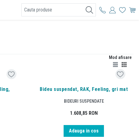
I
Mod afisare
ling,
Bideu suspendat, RAK, Feeling, gri mat
BIDEURI SUSPENDATE
1.608,85
RON
Adauga in cos