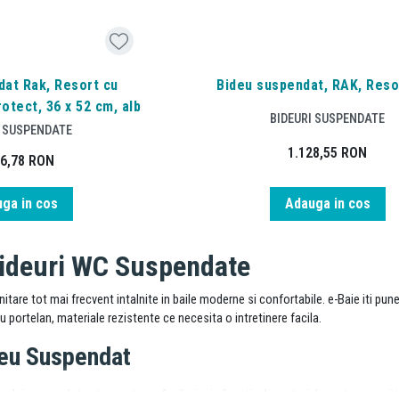
dat Rak, Resort cu
Bideu suspendat, RAK, Resor
otect, 36 x 52 cm, alb
BIDEURI SUSPENDATE
I SUSPENDATE
1.128,55
RON
06,78
RON
Adauga in cos
ga in cos
Bideuri WC Suspendate
itare tot mai frecvent intalnite in baile moderne si confortabile. e-Baie iti pune
au portelan,
materiale rezistente ce necesita o intretinere facila.
deu Suspendat
deului suspendat este curatarea facila, iar in functie de material, poate avea s