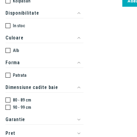
Adau
Kolpasan
Disponibilitate
In stoc
Culoare
Alb
Forma
Patrata
Dimensiune cadite baie
80 - 89 cm
90 - 99 cm
Garantie
Pret