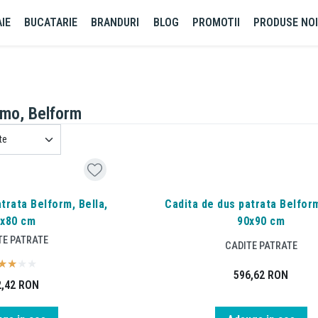
IE
BUCATARIE
BRANDURI
BLOG
PROMOTII
PRODUSE NO
omo, Belform
trata Belform, Bella,
Cadita de dus patrata Belform
x80 cm
90x90 cm
TE PATRATE
CADITE PATRATE
596,62
RON
2,42
RON