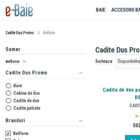
BAIE
ACCESORII BA
Cadite Dus Promo
Belform
Cadite Dus Pr
Sumar
Sorteaza
Belform
Cadite Dus Promo
Baie
Cadita de dus pa
Cabine de dus
80
Cadite de dus
CADI
Cadite patrate
Branduri
50
Belform