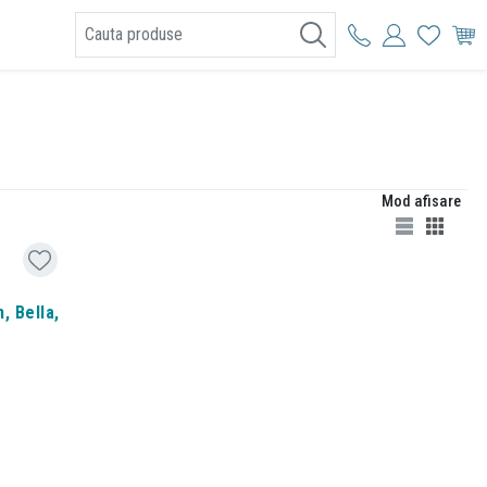
I
Mod afisare
, Bella,