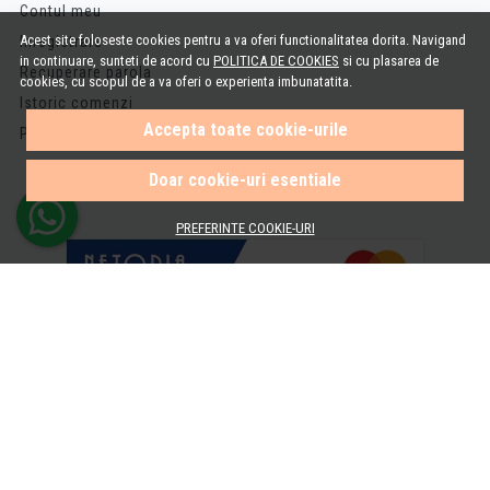
Contul meu
Acest site foloseste cookies pentru a va oferi functionalitatea dorita. Navigand
Inregistrare
in continuare, sunteti de acord cu
POLITICA DE COOKIES
si cu plasarea de
Recuperare parola
cookies, cu scopul de a va oferi o experienta imbunatatita.
Istoric comenzi
Accepta toate cookie-urile
Produse favorite
Doar cookie-uri esentiale
PREFERINTE COOKIE-URI