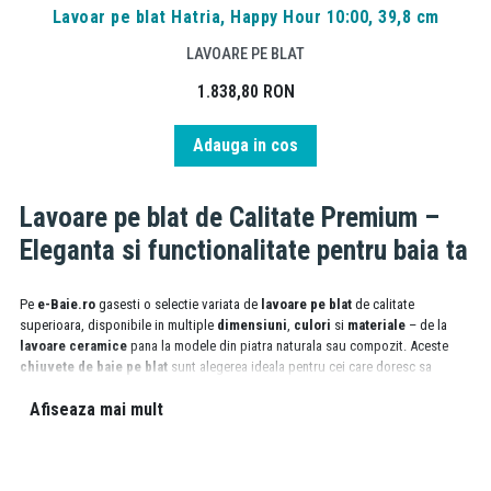
Lavoar pe blat Hatria, Happy Hour 10:00, 39,8 cm
LAVOARE PE BLAT
1.838,80
RON
Adauga in cos
Lavoare pe blat de Calitate Premium –
Eleganta si functionalitate pentru baia ta
Pe
e-Baie.ro
gasesti o selectie variata de
lavoare pe blat
de calitate
superioara, disponibile in multiple
dimensiuni
,
culori
si
materiale
– de la
lavoare ceramice
pana la modele din piatra naturala sau compozit. Aceste
chiuvete de baie pe blat
sunt alegerea ideala pentru cei care doresc sa
imbine designul modern cu utilitatea de zi cu zi intr-o baie.
Afiseaza mai mult
Fiecare
lavoar pe blat pentru baie
este proiectat sa se integreze armonios in
orice spatiu, fie ca este vorba despre o baie mica sau una spatioasa. Poti opta
pentru un model cu sau fara
orificiu pentru baterie
, cu
preaplin
sau fara, in
functie de preferintele de montaj si stilul bateriei: montata pe blat sau perete.