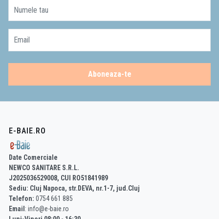
Numele tau
Email
Aboneaza-te
E-BAIE.RO
Date Comerciale
NEWCO SANITARE S.R.L.
J2025036529008, CUI RO51841989
Sediu: Cluj Napoca, str.DEVA, nr.1-7, jud.Cluj
Telefon:
0754 661 885
Email
: info@e-baie.ro
Luni-Vineri 08:00 - 16:30