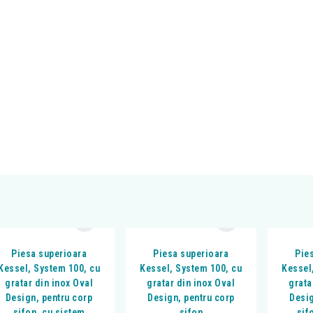
Piesa superioara
Piesa superioara
Pie
Kessel, System 100, cu
Kessel, System 100, cu
Kessel
gratar din inox Oval
gratar din inox Oval
grata
Design, pentru corp
Design, pentru corp
Desig
sifon, cu sistem
sifon
sif