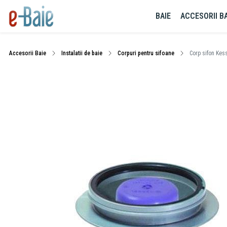
BAIE
ACCESORII BA
Accesorii Baie
Instalatii de baie
Corpuri pentru sifoane
Corp sifon Kess