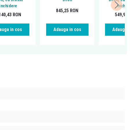
inchidere
inchid
845,25
RON
140,43
RON
549,92
auga in cos
Adauga in cos
Adauga i