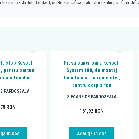
cluse în pachetul standard; unele specificații ale produsului pot fi modifi
ltistop Kessel,
Piesa superioara Kessel,
, pentru partea
System 100, de montaj
ra a sifonului
faiantabila, margine otel,
pentru corp sifon
DE PARDOSEALA
SIFOANE DE PARDOSEALA
,79
RON
161,92
RON
ga in cos
Adauga in cos