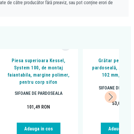
cate de către producător fără preaviz, sau pot conține erori de
Piesa superioara Kessel,
Grătar pentru si
System 100, de montaj
pardoseală, Alcadra
faiantabila, margine polimer,
102 mm, negru
pentru corp sifon
SIFOANE DE PARD
SIFOANE DE PARDOSEALA
53,00
RON
101,49
RON
Adauga in cos
Adauga in c