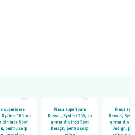
sa superioara
Piesa superioara
Piesa sup
, System 100, cu
Kessel, System 100, cu
Kessel, Syst
r din inox Spot
gratar din inox Spot
gratar din in
n, pentru corp
Design, pentru corp
Design, pen
on, cu sistem
sifon
sifon, cu s