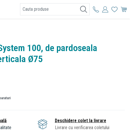
I
 System 100, de pardoseala
erticala Ø75
paraturi
nală
Deschidere colet la livrare
alitate
Livrare cu verificarea coletului