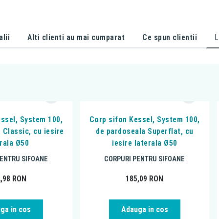
alii
Alti clienti au mai cumparat
Ce spun clientii
L
essel, System 100,
Corp sifon Kessel, System 100,
 Classic, cu iesire
de pardoseala Superflat, cu
erala Ø50
iesire laterala Ø50
PENTRU SIFOANE
CORPURI PENTRU SIFOANE
2,98
RON
185,09
RON
ga in cos
Adauga in cos