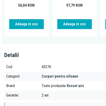
56,84
RON
97,79
RON
Adauga in cos
Adauga in cos
Detalii
Cod
40270
Categorii
Corpuri pentru sifoane
Brand
Toate produsele
Kessel aici
Garantie
2 ani