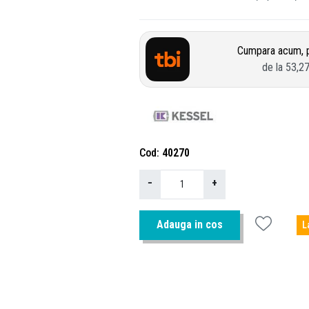
Cumpara acum, p
de la
53,2
Cod
40270
−
+
Adauga in cos
L