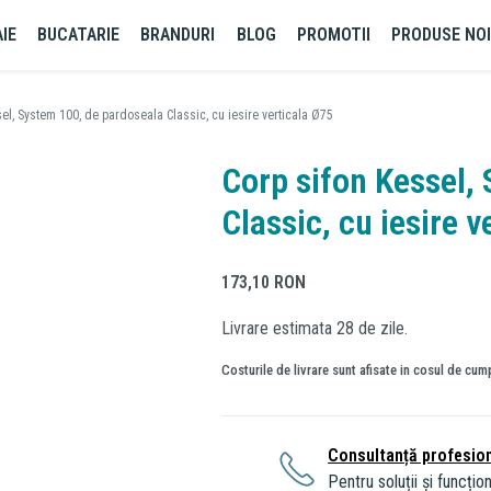
IE
BUCATARIE
BRANDURI
BLOG
PROMOTII
PRODUSE NO
el, System 100, de pardoseala Classic, cu iesire verticala Ø75
Corp sifon Kessel,
Classic, cu iesire v
173,10
RON
Livrare estimata 28 de zile.
Costurile de livrare sunt afisate in cosul de cum
Consultanță profesio
Pentru soluții și funcțion