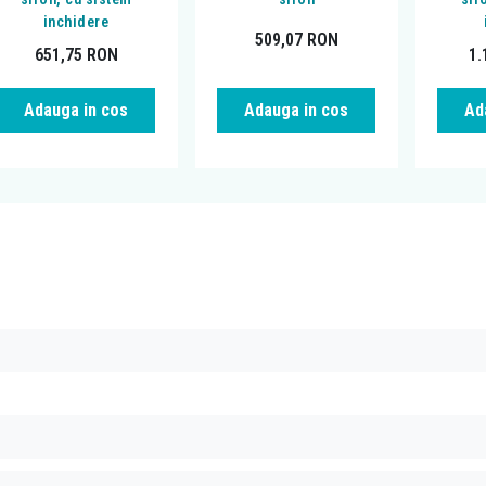
inchidere
509,07
RON
651,75
RON
1.
Adauga in cos
Adauga in cos
Ad