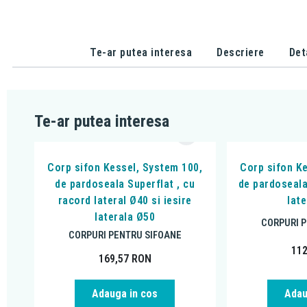
Te-ar putea interesa
Descriere
Det
Te-ar putea interesa
Corp sifon Kessel, System 100,
Corp sifon K
de pardoseala Superflat , cu
de pardoseala
racord lateral Ø40 si iesire
lat
laterala Ø50
CORPURI 
CORPURI PENTRU SIFOANE
11
169,57
RON
Adauga in cos
Adau