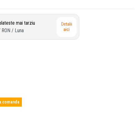
lateste mai tarziu
Detalii
aici
7 RON
/ Luna
a comanda