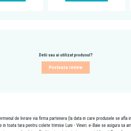
Detii sau ai utilizat produsul?
Posteaza review
rmenul de livrare via firma partenera (la data in care produsele se afla i
re in toata tara pentru colete trimise Luni - Vineri. e-Baie se asigura sa