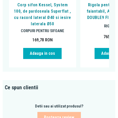
Corp sifon Kessel, System
Rigola pentru d
100, de pardoseala Superflat ,
faiantabil, Alca
cu racord lateral Ø40 si iesire
DOUBLE9 FIT AN
laterala Ø50
RIGOLE 
CORPURI PENTRU SIFOANE
765,59
169,78
RON
Adauga in cos
Adauga i
Ce spun clientii
Detii sau ai utilizat produsul?
Posteaza review