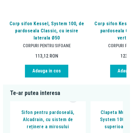
Corp sifon Kessel, System 100, de
Corp sifon Kessel
pardoseala Classic, cu iesire
pardoseala Clas
laterala Ø50
vertica
CORPURI PENTRU SIFOANE
CORPURI PEN
113,12
RON
123,4
Adauga in cos
Adauga 
Te-ar putea interesa
Sifon pentru pardoseală,
Clapeta Multis
Alcadrain, cu sistem de
System 100, pe
reținere a mirosului
superioara a 