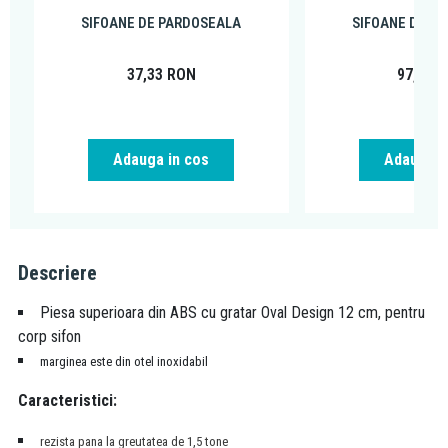
SIFOANE DE PARDOSEALA
SIFOANE DE P
37,33
RON
97,91
R
Adauga in cos
Adauga i
Descriere
Piesa superioara din ABS cu gratar Oval Design 12 cm, pentru
corp sifon
marginea este din otel inoxidabil
Caracteristici:
rezista pana la greutatea de 1,5 tone