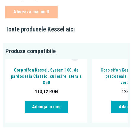
prin taiere se stabileste
inaltimea de montaj
Afiseaza mai mult
fara sistem de inchidere
Sistem 100 (diametru 11 cm)
Toate produsele
Kessel
aici
se poate completa cu (vezi produse recomadate):
diferite corpuri de sifon cu 3 tipuri de scurgeri: laterale,
verticale sau universale de la Ø40 pană la Ø110
Produse compatibile
accesorii (sita de par, flansa hidroizolatie si clapeta multistop)
Corp sifon Kessel, System 100, de
Corp sifon Kesse
pardoseala Classic, cu iesire laterala
pardoseala Cla
Ø50
vertic
113,12
RON
123,
Adauga in cos
Adauga