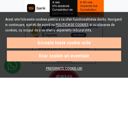
Acest site foloseste cookies pentru a va oferi functionalitatea dorita. Navigand
in continuare, sunteti de acord cu
POLITICA DE COOKIES
si cu plasarea de
cookies, cu scopul de a va oferi o experienta imbunatatita.
Accepta toate cookie-urile
Doar cookie-uri esentiale
PREFERINTE COOKIE-URI
© e-Baie.ro 2026
Magazin online creat cu MerchantPro