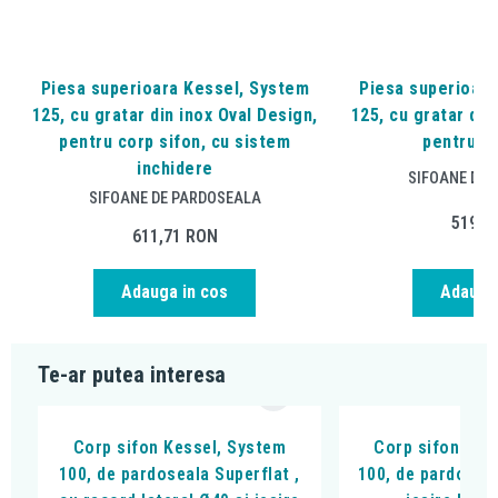
Piesa superioara Kessel, System
Piesa superioara
125, cu gratar din inox Oval Design,
125, cu gratar din
pentru corp sifon, cu sistem
pentru co
inchidere
SIFOANE DE 
SIFOANE DE PARDOSEALA
519,9
611,71
RON
Adauga in cos
Adauga 
Te-ar putea interesa
Corp sifon Kessel, System
Corp sifon Kes
100, de pardoseala Superflat ,
100, de pardoseal