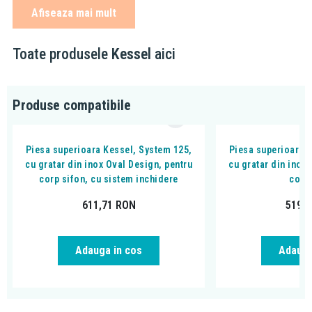
se foloseste si pentru:
Afiseaza mai mult
terasa
curte
Toate produsele
Kessel
aici
parcare
evaculare laterala de Ø75
debit de scurgere 1,8 l/s
Produse compatibile
System 125 (diametru 13,5 cm)
Se poate completa cu (vezi produse recomandate)
:
Piesa superioara Kessel, System 125,
Piesa superioara 
cu toate piesele superioare de montaj din System 125
cu gratar din inox Oval Design, pentru
cu gratar din inox
corp sifon, cu sistem inchidere
corp
accesorii (clapetă multifuncţională multistop)
611,71
RON
519,
Adauga in cos
Adauga