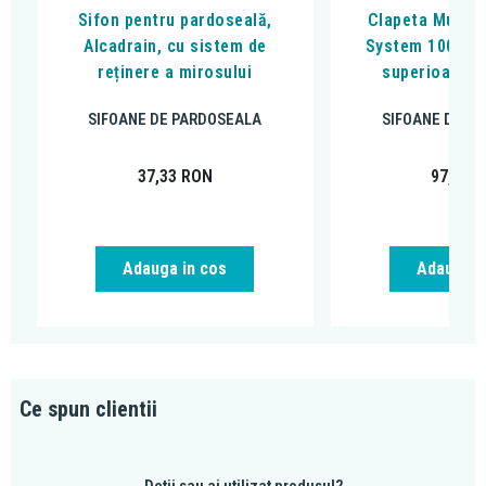
Sifon pentru pardoseală,
Clapeta Multis
Alcadrain, cu sistem de
System 100, pe
reținere a mirosului
superioara a 
SIFOANE DE PARDOSEALA
SIFOANE DE P
37,33
RON
97,91
R
Adauga in cos
Adauga i
Ce spun clientii
Detii sau ai utilizat produsul?