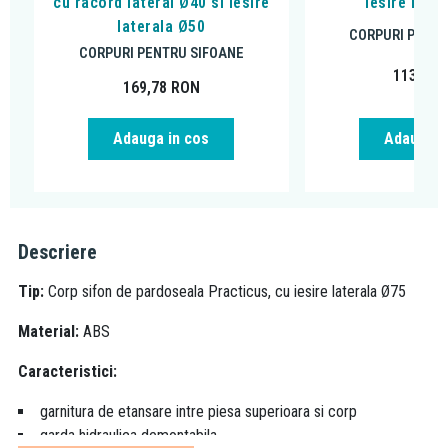
cu racord lateral Ø40 si iesire
iesire late
laterala Ø50
CORPURI PENTR
CORPURI PENTRU SIFOANE
113,12
169,78
RON
Adauga in cos
Adauga i
Descriere
Tip:
Corp sifon de pardoseala Practicus, cu iesire laterala Ø75
Material:
ABS
Caracteristici:
garnitura de etansare intre piesa superioara si corp
garda hidraulica demontabila