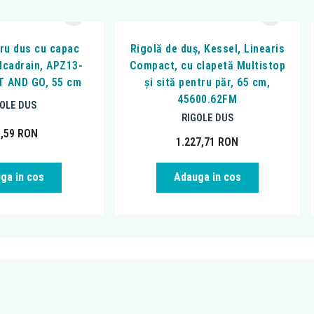
tru dus cu capac
Rigolă de duș, Kessel, Linearis
Alcadrain, APZ13-
Compact, cu clapetă Multistop
T AND GO, 55 cm
și sită pentru păr, 65 cm,
45600.62FM
GOLE DUS
RIGOLE DUS
5,59
RON
1.227,71
RON
ga in cos
Adauga in cos