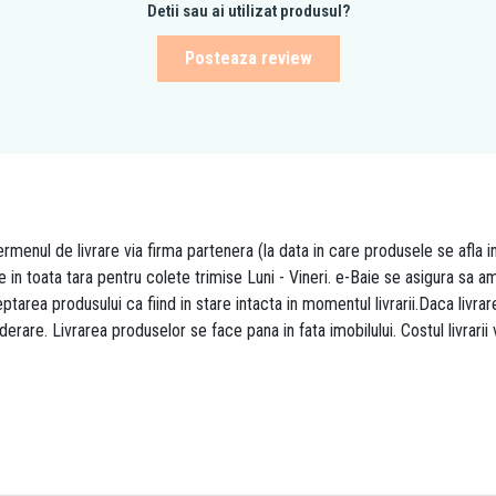
Detii sau ai utilizat produsul?
Posteaza review
rmenul de livrare via firma partenera (la data in care produsele se afla i
re in toata tara pentru colete trimise Luni - Vineri. e-Baie se asigura sa
area produsului ca fiind in stare intacta in momentul livrarii.Daca livr
derare. Livrarea produselor se face pana in fata imobilului. Costul livrarii