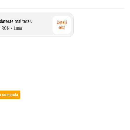
lateste mai tarziu
Detalii
aici
6 RON
/ Luna
a comanda