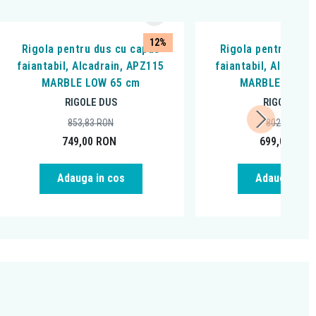
12%
Rigola pentru dus cu capac
Rigola pentru dus 
faiantabil, Alcadrain, APZ115
faiantabil, Alcadra
MARBLE LOW 65 cm
MARBLE LOW 5
RIGOLE DUS
RIGOLE DUS
853,83
RON
802,08
RON
749,00
RON
699,00
RON
Adauga in cos
Adauga in c