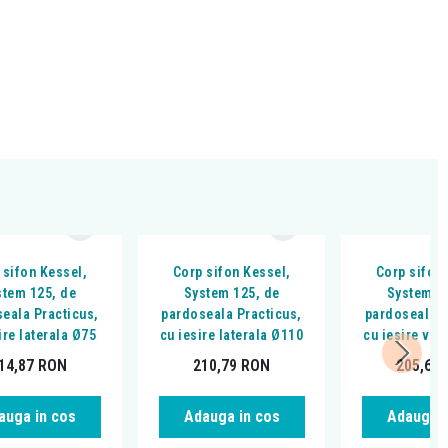
 sifon Kessel,
Corp sifon Kessel,
Corp sifon
stem 125, de
System 125, de
System 1
eala Practicus,
pardoseala Practicus,
pardoseala P
ire laterala Ø75
cu iesire laterala Ø110
cu iesire ver
14,87
RON
210,79
RON
205,69
auga in cos
Adauga in cos
Adauga i