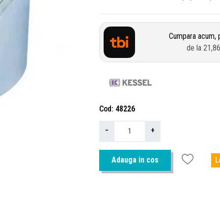
Cumpara acum, p
de la
21,8
Cod
48226
−
+
Adauga in cos
L