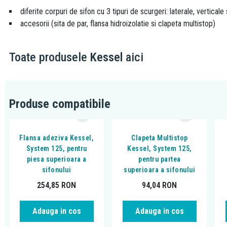
diferite corpuri de sifon cu 3 tipuri de scurgeri: laterale, vertica
accesorii (sita de par, flansa hidroizolatie si clapeta multistop)
Toate produsele
Kessel
aici
Produse compatibile
Flansa adeziva Kessel,
Clapeta Multistop
System 125, pentru
Kessel, System 125,
piesa superioara a
pentru partea
sifonului
superioara a sifonului
254,85
RON
94,04
RON
Adauga in cos
Adauga in cos