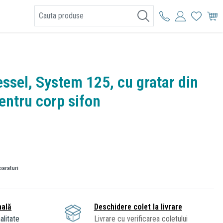
I
ssel, System 125, cu gratar din
entru corp sifon
paraturi
nală
Deschidere colet la livrare
alitate
Livrare cu verificarea coletului