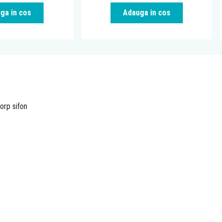
ga in cos
Adauga in cos
orp sifon