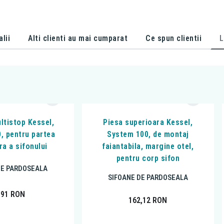
alii
Alti clienti au mai cumparat
Ce spun clientii
L
ltistop Kessel,
Piesa superioara Kessel,
, pentru partea
System 100, de montaj
ra a sifonului
faiantabila, margine otel,
pentru corp sifon
DE PARDOSEALA
SIFOANE DE PARDOSEALA
,91
RON
162,12
RON