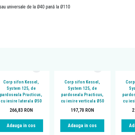
le sau universale de la Ø40 pană la Ø110
Corp sifon Kessel,
Corp sifon Kessel,
Corp
System 125, de
System 125, de
Sy
pardoseala Practicus,
pardoseala Practicus,
pardos
cu iesire laterala Ø50
cu iesire verticala Ø50
cu ies
266,83
RON
197,70
RON
2
Adauga in cos
Adauga in cos
Ad