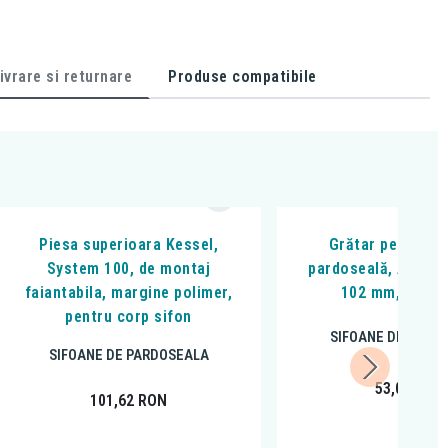
ivrare si returnare
Produse compatibile
Piesa superioara Kessel,
Grătar pentru si
System 100, de montaj
pardoseală, Alcadra
faiantabila, margine polimer,
102 mm, negru
pentru corp sifon
SIFOANE DE PARD
SIFOANE DE PARDOSEALA
53,00
RON
101,62
RON