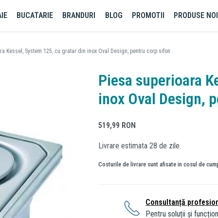
IE
BUCATARIE
BRANDURI
BLOG
PROMOTII
PRODUSE NO
ra Kessel, System 125, cu gratar din inox Oval Design, pentru corp sifon
Piesa superioara Ke
inox Oval Design, p
519,99
RON
Livrare estimata 28 de zile.
Costurile de livrare sunt afisate in cosul de cum
Consultanță profesio
Pentru soluții și funcțion