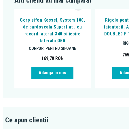
Alti clienti au mai cumparat
Corp sifon Kessel, System 100,
Rigola pen
de pardoseala Superflat , cu
faiantabil, 
racord lateral Ø40 si iesire
DOUBLE9 FI
laterala Ø50
RI
CORPURI PENTRU SIFOANE
76
169,78
RON
Adauga in cos
Adau
Ce spun clientii