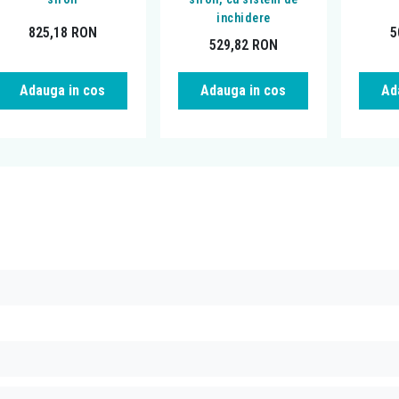
inchidere
825,18
RON
5
529,82
RON
Adauga in cos
Adauga in cos
Ad