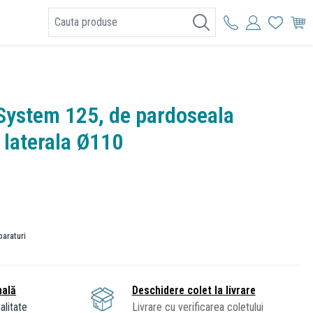
I
 System 125, de pardoseala
e laterala Ø110
paraturi
nală
Deschidere colet la livrare
alitate
Livrare cu verificarea coletului