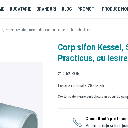
IE
BUCATARIE
BRANDURI
BLOG
PROMOTII
PRODUSE NO
el, System 125, de pardoseala Practicus, cu iesire laterala Ø110
Corp sifon Kessel,
Practicus, cu iesir
210,62
RON
Livrare estimata 28 de zile.
Costurile de livrare sunt afisate in cosul de cum
Consultanță profesio
Pentru soluții și funcțion