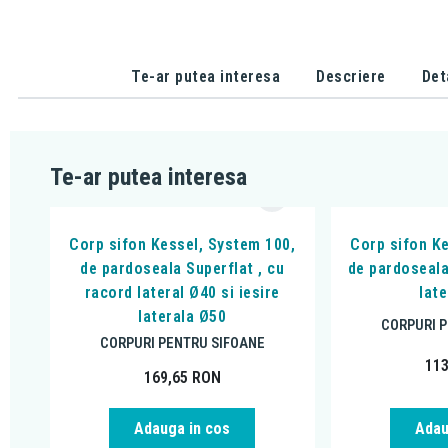
Te-ar putea interesa
Descriere
Det
Te-ar putea interesa
Corp sifon Kessel, System 100,
Corp sifon K
de pardoseala Superflat , cu
de pardoseala
racord lateral Ø40 si iesire
lat
laterala Ø50
CORPURI 
CORPURI PENTRU SIFOANE
11
169,65
RON
Adauga in cos
Adau