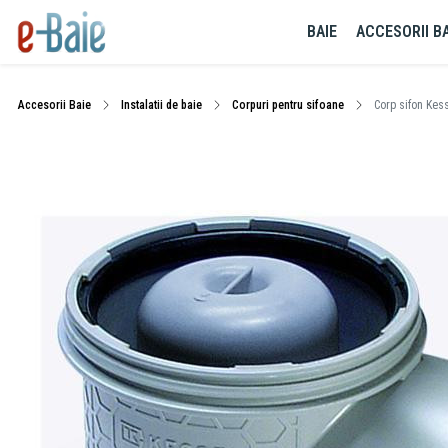
BAIE
ACCESORII BA
Accesorii Baie
Instalatii de baie
Corpuri pentru sifoane
Corp sifon Kess