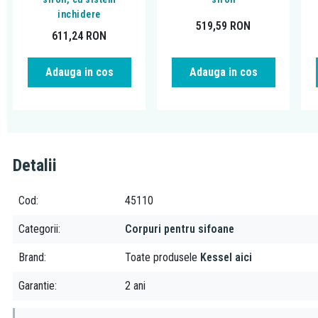
inchidere
519,59
RON
611,24
RON
Adauga in cos
Adauga in cos
Detalii
Cod
45110
Categorii
Corpuri pentru sifoane
Brand
Toate produsele
Kessel aici
Garantie
2 ani