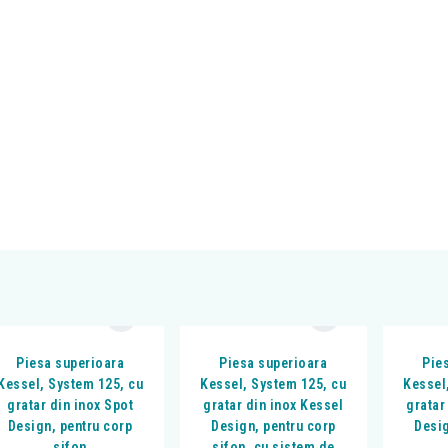
Piesa superioara
Piesa superioara
Pie
Kessel, System 125, cu
Kessel, System 125, cu
Kessel
gratar din inox Spot
gratar din inox Kessel
gratar
Design, pentru corp
Design, pentru corp
Desig
sifon
sifon, cu sistem de