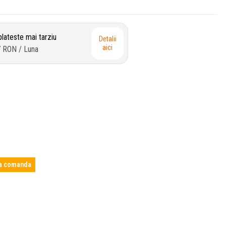
lateste mai tarziu
Detalii
aici
7 RON
/ Luna
a comanda