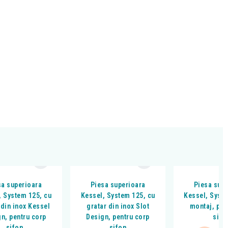
sa superioara
Piesa superioara
Piesa sup
, System 125, cu
Kessel, System 125, cu
Kessel, Syst
 din inox Kessel
gratar din inox Slot
montaj, pen
n, pentru corp
Design, pentru corp
sifo
sifon
sifon