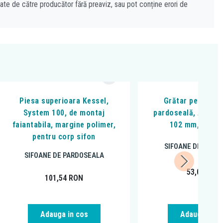
cate de către producător fără preaviz, sau pot conține erori de
Piesa superioara Kessel,
Grătar pentru si
System 100, de montaj
pardoseală, Alcadra
faiantabila, margine polimer,
102 mm, negru
pentru corp sifon
SIFOANE DE PARD
SIFOANE DE PARDOSEALA
53,00
RON
101,54
RON
Adauga in cos
Adauga in c