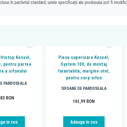
cluse în pachetul standard; unele specificații ale produsului pot fi modifi
ltistop Kessel,
Piesa superioara Kessel,
, pentru partea
System 100, de montaj
ra a sifonului
faiantabila, margine otel,
pentru corp sifon
DE PARDOSEALA
SIFOANE DE PARDOSEALA
,83
RON
161,99
RON
ga in cos
Adauga in cos