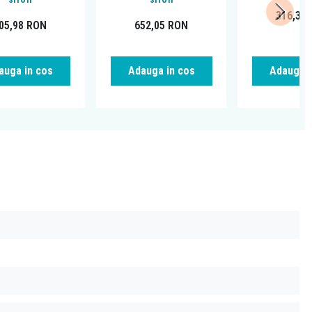
316,39
05,98
RON
652,05
RON
auga in cos
Adauga in cos
Adauga i