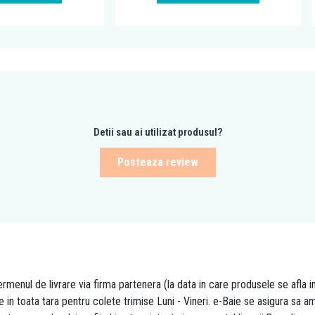
Detii sau ai utilizat produsul?
Posteaza review
rmenul de livrare via firma partenera (la data in care produsele se afla i
re in toata tara pentru colete trimise Luni - Vineri. e-Baie se asigura sa