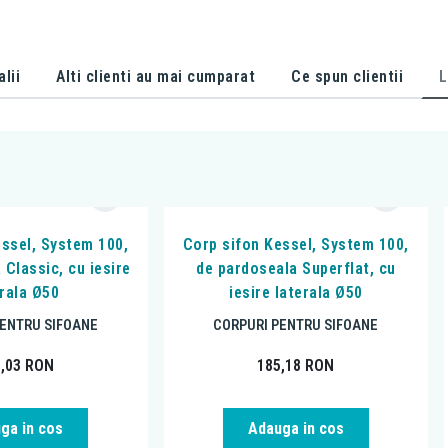
alii
Alti clienti au mai cumparat
Ce spun clientii
L
essel, System 100,
Corp sifon Kessel, System 100,
 Classic, cu iesire
de pardoseala Superflat, cu
erala Ø50
iesire laterala Ø50
PENTRU SIFOANE
CORPURI PENTRU SIFOANE
3,03
RON
185,18
RON
ga in cos
Adauga in cos