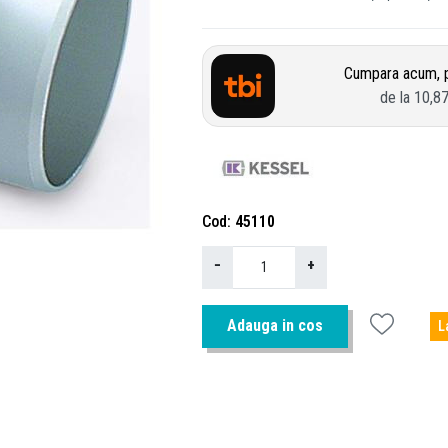
Cumpara acum, p
de la
10,8
Cod
45110
−
+
Adauga in cos
L