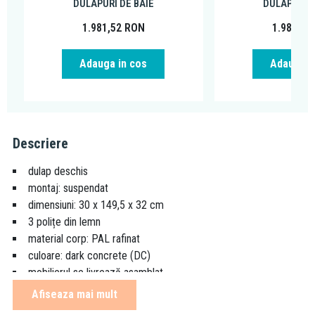
DULAPURI DE BAIE
DULAPURI D
1.981,52
RON
1.981,52
Adauga in cos
Adauga i
Descriere
dulap deschis
montaj: suspendat
dimensiuni: 30 x 149,5 x 32 cm
3 polițe din lemn
material corp: PAL rafinat
culoare: dark concrete (DC)
mobilierul se livrează asamblat
disponibil în finisaj natural wood (NW) și alb (WH)
Afiseaza mai mult