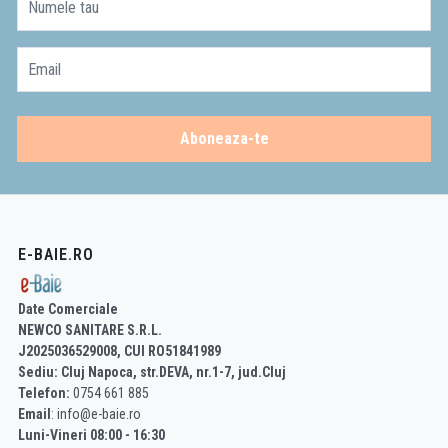
Numele tau
Email
Aboneaza-te
E-BAIE.RO
Date Comerciale
NEWCO SANITARE S.R.L.
J2025036529008, CUI RO51841989
Sediu: Cluj Napoca, str.DEVA, nr.1-7, jud.Cluj
Telefon:
0754 661 885
Email
: info@e-baie.ro
Luni-Vineri 08:00 - 16:30