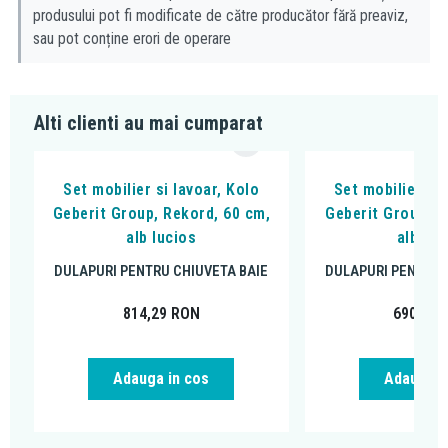
produsului pot fi modificate de către producător fără preaviz,
sau pot conține erori de operare
Alti clienti au mai cumparat
Set mobilier si lavoar, Kolo
Set mobilier si 
Geberit Group, Rekord, 60 cm,
Geberit Group, R
alb lucios
alb luc
DULAPURI PENTRU CHIUVETA BAIE
DULAPURI PENTRU 
814,29
RON
690,02
Adauga in cos
Adauga i