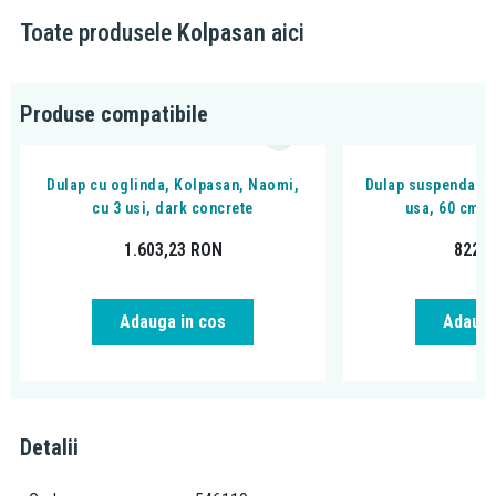
Toate produsele
Kolpasan
aici
Dulapul înalt deschis Kolpasan Naomi este o alegere elegantă și
practică pentru orice baie. Acest dulap are un design modern, cu
o înălțime de 149,5 cm, care se potrivește perfect în orice spațiu.
Produse compatibile
Avantaje:
Dulap cu oglinda, Kolpasan, Naomi,
Dulap suspendat, 
Dimensiune compactă
cu 3 usi, dark concrete
usa, 60 cm, 
Material rezistent
3 polițe din lemn pentru depozitare
1.603,23
RON
822,
Adauga in cos
Adauga
Detalii