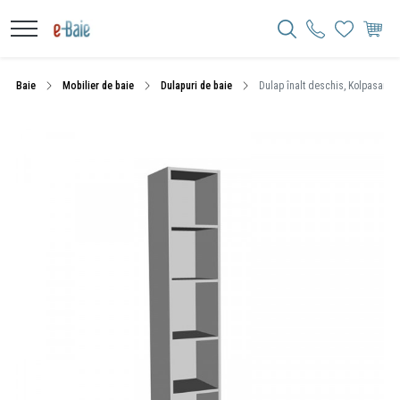
Baie
Mobilier de baie
Dulapuri de baie
Dulap înalt deschis, Kolpasan, N