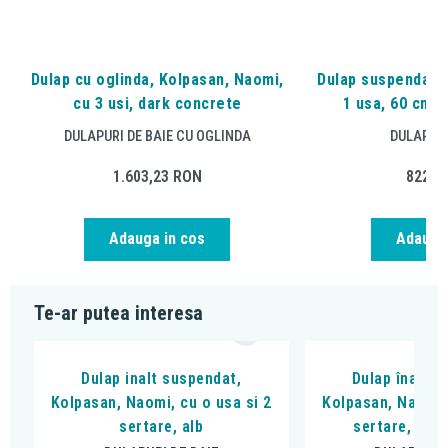
Dulap cu oglinda, Kolpasan, Naomi,
Dulap suspendat, 
cu 3 usi, dark concrete
1 usa, 60 cm, 
DULAPURI DE BAIE CU OGLINDA
DULAPURI
1.603,23
RON
822,6
Adauga in cos
Adauga 
Te-ar putea interesa
Dulap inalt suspendat,
Dulap înalt s
Kolpasan, Naomi, cu o usa si 2
Kolpasan, Naomi, 
sertare, alb
sertare, nat