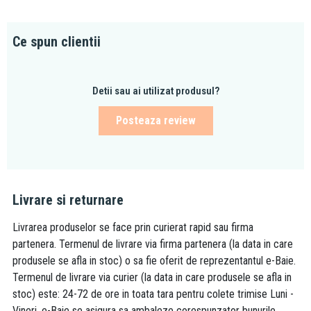
Ce spun clientii
Detii sau ai utilizat produsul?
Posteaza review
Livrare si returnare
Livrarea produselor se face prin curierat rapid sau firma
partenera. Termenul de livrare via firma partenera (la data in care
produsele se afla in stoc) o sa fie oferit de reprezentantul e-Baie.
Termenul de livrare via curier (la data in care produsele se afla in
stoc) este: 24-72 de ore in toata tara pentru colete trimise Luni -
Vineri. e-Baie se asigura sa ambaleze corespunzator bunurile