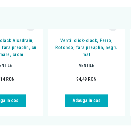
 clack Alcadrain,
Ventil click-clack, Ferro,
 fara preaplin, cu
Rotondo, fara preaplin, negru
mare, crom
mat
ENTILE
VENTILE
,14
RON
94,49
RON
ga in cos
Adauga in cos