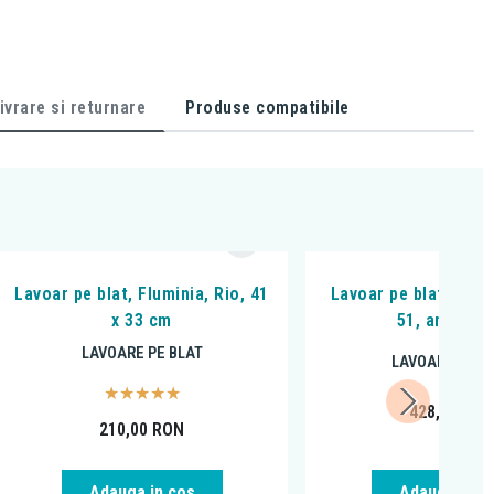
ivrare si returnare
Produse compatibile
Lavoar pe blat, Fluminia, Rio, 41
Lavoar pe blat, Flum
x 33 cm
51, amorf, a
LAVOARE PE BLAT
LAVOARE PE B
428,00
RO
210,00
RON
Adauga in cos
Adauga in c