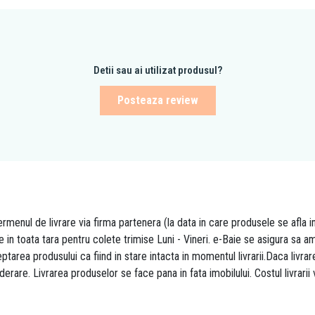
Detii sau ai utilizat produsul?
Posteaza review
rmenul de livrare via firma partenera (la data in care produsele se afla i
re in toata tara pentru colete trimise Luni - Vineri. e-Baie se asigura sa
area produsului ca fiind in stare intacta in momentul livrarii.Daca livr
derare. Livrarea produselor se face pana in fata imobilului. Costul livrarii