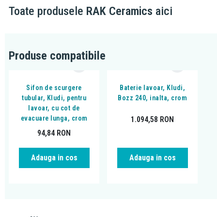
Toate produsele
RAK Ceramics
aici
Produse compatibile
Sifon de scurgere
Baterie lavoar, Kludi,
tubular, Kludi, pentru
Bozz 240, inalta, crom
lavoar, cu cot de
evacuare lunga, crom
1.094,58
RON
94,84
RON
Adauga in cos
Adauga in cos