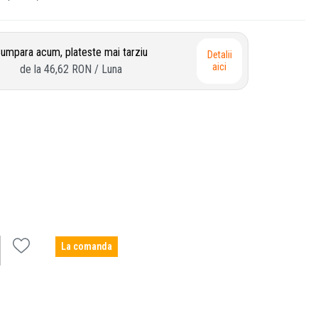
umpara acum, plateste mai tarziu
Detalii
aici
de la
46,62 RON
/ Luna
La comanda