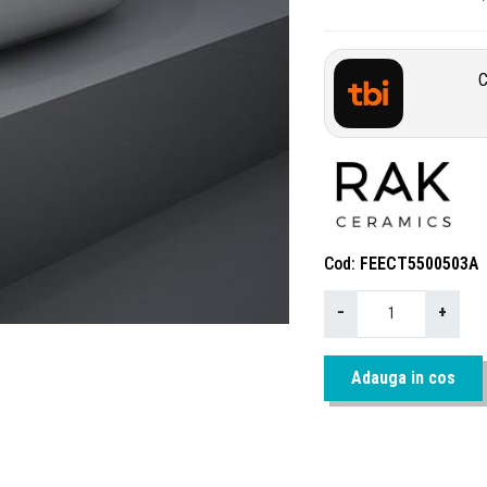
C
Cod
FEECT5500503A
−
+
Adauga in cos