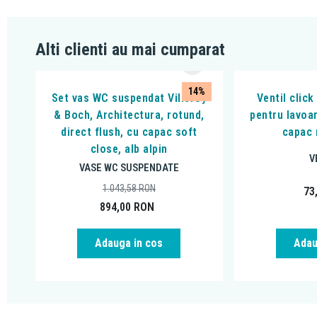
Alti clienti au mai cumparat
14%
Set vas WC suspendat Villeroy
Ventil click
& Boch, Architectura, rotund,
pentru lavoar
direct flush, cu capac soft
capac 
close, alb alpin
V
VASE WC SUSPENDATE
1.043,58
RON
73
894,00
RON
Adauga in cos
Adau