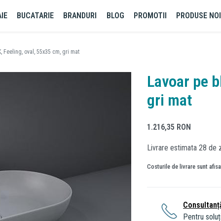
IE
BUCATARIE
BRANDURI
BLOG
PROMOTII
PRODUSE NO
, Feeling, oval, 55x35 cm, gri mat
Lavoar pe b
gri mat
1.216,35
RON
Livrare estimata 28 de z
Costurile de livrare sunt afis
Consultanț
Pentru soluți