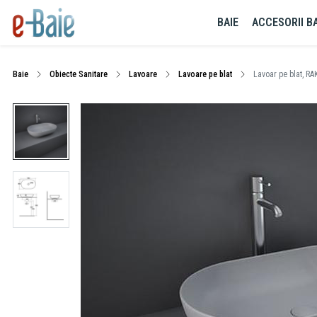
BAIE
ACCESORII BA
Baie
Obiecte Sanitare
Lavoare
Lavoare pe blat
Lavoar pe blat, RAK