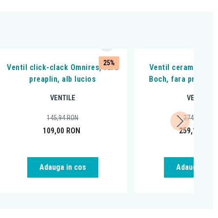
25%
Ventil click-clack Omnires, fara
Ventil ceramic fix, 
preaplin, alb lucios
Boch, fara preaplin,
VENTILE
VENTILE
145,94
RON
274,04
RON
109,00
RON
259,18
RON
Adauga in cos
Adauga in c