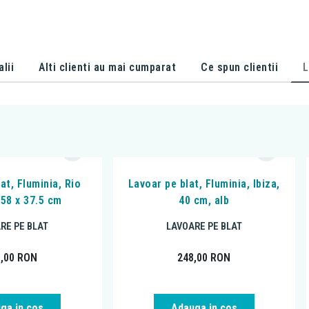
alii
Alti clienti au mai cumparat
Ce spun clientii
L
at, Fluminia, Rio
Lavoar pe blat, Fluminia, Ibiza,
 58 x 37.5 cm
40 cm, alb
RE PE BLAT
LAVOARE PE BLAT
9,00
RON
248,00
RON
ga in cos
Adauga in cos