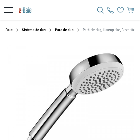
Baie
Sisteme de dus
Pare de dus
Pară de duș, Hansgrohe, Crometta 100