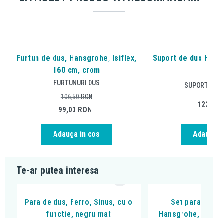
Furtun de dus, Hansgrohe, Isiflex,
Suport de dus Han
160 cm, crom
cr
FURTUNURI DUS
SUPORT PA
106,50
RON
122,5
99,00
RON
Adauga in cos
Adauga 
Te-ar putea interesa
Para de dus, Ferro, Sinus, cu o
Set para si s
functie, negru mat
Hansgrohe, Rain