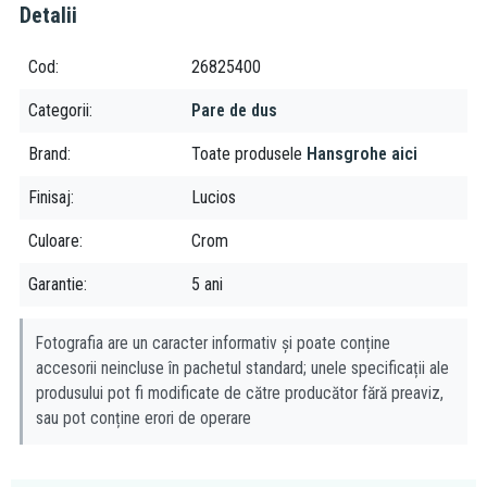
Detalii
Avantaje:
Diametru mare, pentru o experiență de duș confortabilă
Cod
26825400
Tip de jet Rain, pentru un jet de apă moale și relaxant
Categorii
Pare de dus
Suprafață ușor de curățat
Debit redus, pentru economisirea apei
Brand
Toate produsele
Hansgrohe aici
Potrivit pentru încălzitoarele de apă cu flux continuu
Finisaj
Lucios
Culoare
Crom
Garantie
5 ani
Fotografia are un caracter informativ și poate conține
accesorii neincluse în pachetul standard; unele specificații ale
produsului pot fi modificate de către producător fără preaviz,
sau pot conține erori de operare