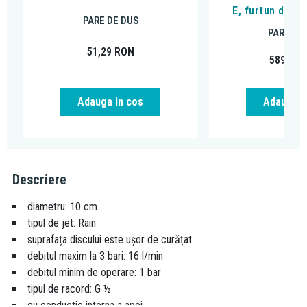
E, furtun de 1
PARE DE DUS
PARE DE
51,29
RON
589,59
Adauga in cos
Adauga i
Descriere
diametru: 10 cm
tipul de jet: Rain
suprafața discului este ușor de curățat
debitul maxim la 3 bari: 16 l/min
debitul minim de operare: 1 bar
tipul de racord: G ½
cu conductie interna a apei