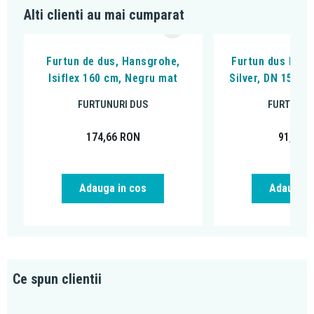
Alti clienti au mai cumparat
Furtun de dus, Hansgrohe,
Furtun dus Kludi
Isiflex 160 cm, Negru mat
Silver, DN 15, 1
FURTUNURI DUS
FURTUNUR
174,66
RON
91,18
R
Adauga in cos
Adauga i
Ce spun clientii