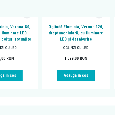
minia, Verona-80,
Oglindă Fluminia, Verona 120,
u iluminare LED,
dreptunghiulară, cu iluminare
 colțuri rotunjite
LED și dezaburire
NZI CU LED
OGLINZI CU LED
9,00
RON
1.099,00
RON
ga in cos
Adauga in cos