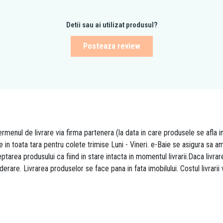
Detii sau ai utilizat produsul?
Posteaza review
rmenul de livrare via firma partenera (la data in care produsele se afla i
re in toata tara pentru colete trimise Luni - Vineri. e-Baie se asigura sa
area produsului ca fiind in stare intacta in momentul livrarii.Daca livr
derare. Livrarea produselor se face pana in fata imobilului. Costul livrarii