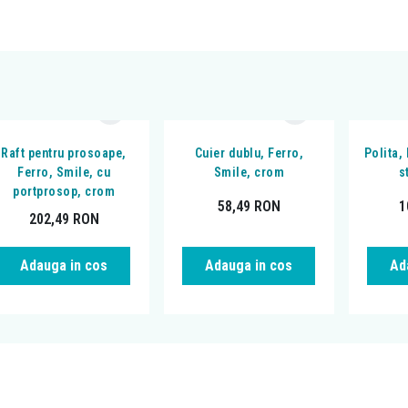
Raft pentru prosoape,
Cuier dublu, Ferro,
Polita,
Ferro, Smile, cu
Smile, crom
s
portprosop, crom
58,49
RON
1
202,49
RON
Adauga in cos
Adauga in cos
Ad