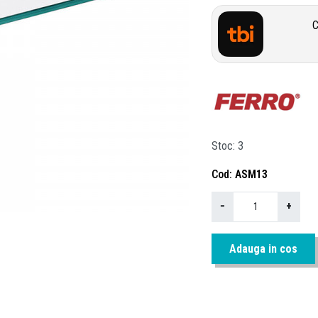
C
Stoc
3
Cod
ASM13
−
+
Adauga in cos