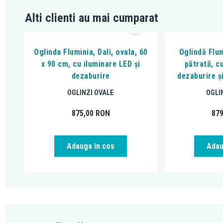
Alti clienti au mai cumparat
Oglinda Fluminia, Dali, ovala, 60
Oglindă Flu
x 90 cm, cu iluminare LED și
pătrată, c
dezaburire
dezaburire și
OGLINZI OVALE
OGLI
875,00
RON
87
Adauga in cos
Adau