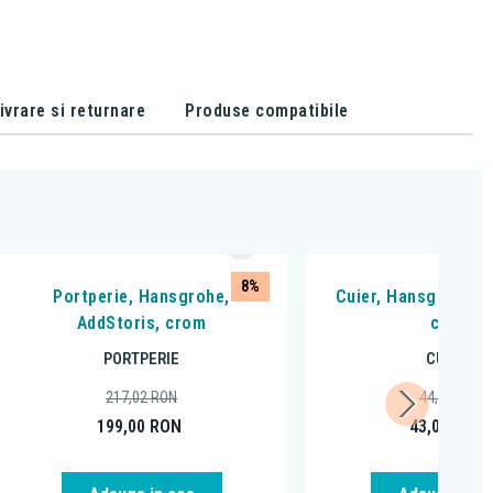
ivrare si returnare
Produse compatibile
8%
Portperie, Hansgrohe,
Cuier, Hansgrohe, A
AddStoris, crom
crom
PORTPERIE
CUIERE
217,02
RON
44,95
RON
199,00
RON
43,00
RON