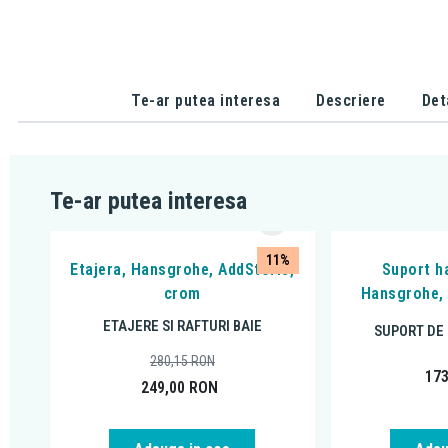
Te-ar putea interesa
Descriere
Det
Te-ar putea interesa
11%
Etajera, Hansgrohe, AddStoris,
Suport ha
crom
Hansgrohe, 
ETAJERE SI RAFTURI BAIE
SUPORT DE 
280,15
RON
17
249,00
RON