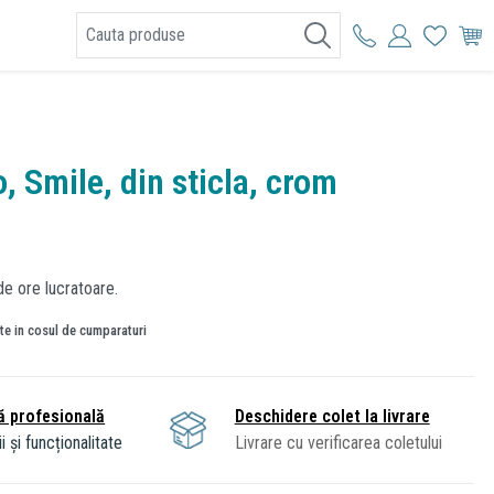
I
o, Smile, din sticla, crom
de ore lucratoare.
ate in cosul de cumparaturi
ă profesională
Deschidere colet la livrare
i și funcționalitate
Livrare cu verificarea coletului