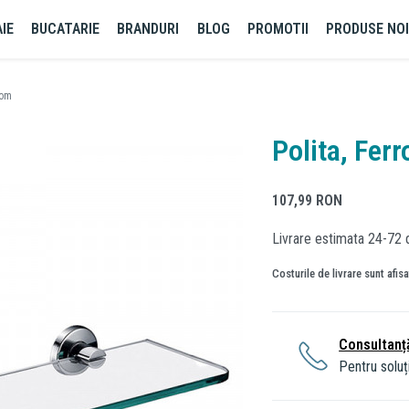
IE
BUCATARIE
BRANDURI
BLOG
PROMOTII
PRODUSE NO
rom
Polita, Ferr
107,99
RON
Livrare estimata 24-72 
Costurile de livrare sunt afis
Consultanț
Pentru soluți