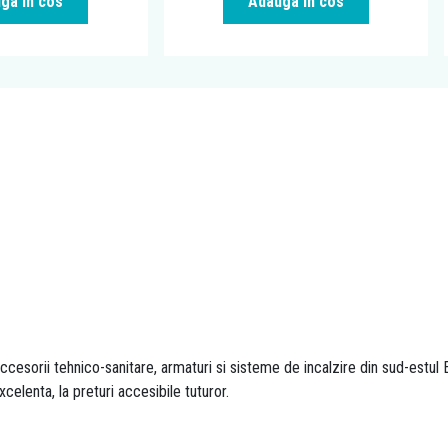
ga in cos
Adauga in cos
esorii tehnico-sanitare, armaturi si sisteme de incalzire din sud-estul E
xcelenta, la preturi accesibile tuturor.