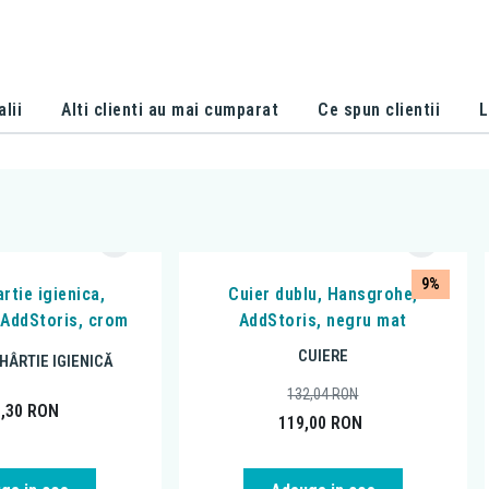
alii
Alti clienti au mai cumparat
Ce spun clientii
L
9%
rtie igienica,
Cuier dublu, Hansgrohe,
AddStoris, crom
AddStoris, negru mat
CUIERE
HÂRTIE IGIENICĂ
132,04
RON
3,30
RON
119,00
RON