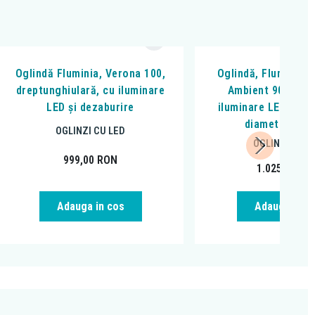
Oglindă Fluminia, Verona 100,
Oglindă, Fluminia, 
dreptunghiulară, cu iluminare
Ambient 90, rotu
LED și dezaburire
iluminare LED și de
diametru = 9
OGLINZI CU LED
OGLINZI CU L
999,00
RON
1.025,00
RO
Adauga in cos
Adauga in c