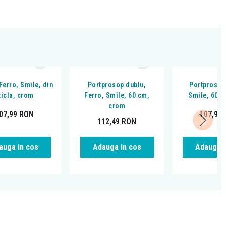
 Ferro, Smile, din
Portprosop dublu,
Portprosop
ticla, crom
Ferro, Smile, 60 cm,
Smile, 60 
crom
07,99
RON
107,99
112,49
RON
auga in cos
Adauga in cos
Adauga i