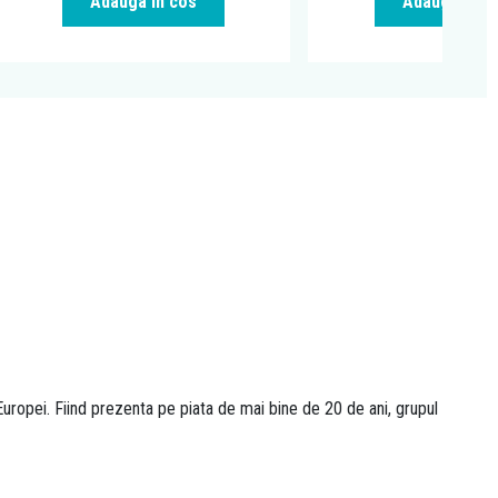
Adauga in cos
Adauga in c
uropei. Fiind prezenta pe piata de mai bine de 20 de ani, grupul