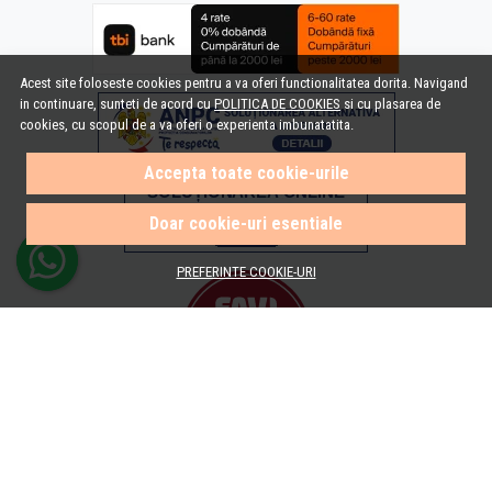
Acest site foloseste cookies pentru a va oferi functionalitatea dorita. Navigand
in continuare, sunteti de acord cu
POLITICA DE COOKIES
si cu plasarea de
cookies, cu scopul de a va oferi o experienta imbunatatita.
Accepta toate cookie-urile
Doar cookie-uri esentiale
PREFERINTE COOKIE-URI
© e-Baie.ro 2026
Magazin online creat cu MerchantPro