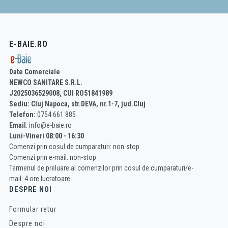
E-BAIE.RO
Date Comerciale
NEWCO SANITARE S.R.L.
J2025036529008, CUI RO51841989
Sediu: Cluj Napoca, str.DEVA, nr.1-7, jud.Cluj
Telefon:
0754 661 885
Email
: info@e-baie.ro
Luni-Vineri 08:00 - 16:30
Comenzi prin cosul de cumparaturi: non-stop
Comenzi prin e-mail: non-stop
Termenul de preluare al comenzilor prin cosul de cumparaturi/e-
mail: 4 ore lucratoare
DESPRE NOI
Formular retur
Despre noi