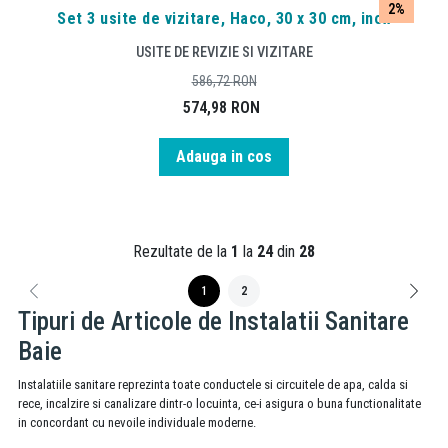
2%
Set 3 usite de vizitare, Haco, 30 x 30 cm, inox
USITE DE REVIZIE SI VIZITARE
586,72
RON
574,98
RON
Adauga in cos
Rezultate de la
1
la
24
din
28
1
2
Tipuri de Articole de Instalatii Sanitare
Baie
Instalatiile sanitare reprezinta toate conductele si circuitele de apa, calda si
rece, incalzire si canalizare dintr-o locuinta, ce-i asigura o buna functionalitate
in concordant cu nevoile individuale moderne.